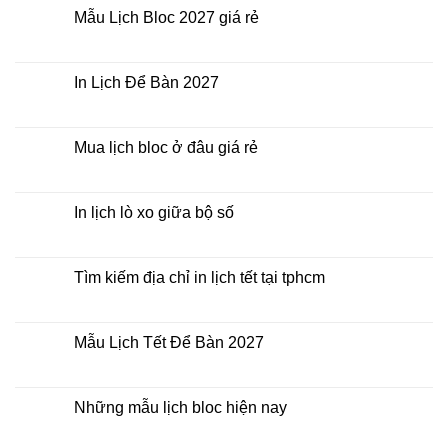
Lịch
luận
Mẫu Lịch Bloc 2027 giá rẻ
Tết
ở
2027
Bảng
Không
giá
có
In
bình
Lịch
luận
In Lịch Để Bàn 2027
Tết
ở
Mẫu
Không
Lịch
có
Bloc
bình
2027
luận
Mua lịch bloc ở đâu giá rẻ
giá
ở
rẻ
In
Không
Lịch
có
Để
bình
Bàn
luận
In lịch lò xo giữa bộ số
2027
ở
Mua
Không
lịch
có
bloc
bình
ở
luận
Tìm kiếm địa chỉ in lịch tết tại tphcm
đâu
ở
giá
In
Không
rẻ
lịch
có
lò
bình
xo
luận
Mẫu Lịch Tết Để Bàn 2027
giữa
ở
bộ
Tìm
Không
số
kiếm
có
địa
bình
chỉ
luận
Những mẫu lịch bloc hiện nay
in
ở
lịch
Mẫu
Không
tết
Lịch
có