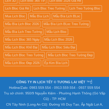
Lịch 3D
Lịch Bloc 365 Tờ
Lịch Bloc 2026 Giá Rẻ
Lịch Bloc Giá Rẻ
Lịch Bloc Treo Tường
Lịch Treo Tường Bloc
Mua Lich Bloc
Mẫu Bìa Lịch
Mẫu Bìa Lịch BLoc
Mẫu Bìa Lịch Bloc 2026
Mẫu Bìa Lịch BLoc Treo Tường
Mẫu Bìa Lịch Treo Tường
Mẫu Lịch Bloc
Mẫu Lịch Bloc 365 Ngày
Mẫu Lịch Bloc 2026
Mẫu Lịch Bloc Khổ Đại
Mẫu Lịch Bloc Siêu Đại
Mẫu Lịch Bloc Treo Tường
Mẫu Lịch Bloc Treo Tường Đẹp
Mẫu Lịch Bloc Đẹp 2026
Ép Kim Bìa Lịch
CÔNG TY IN LỊCH TẾT © TƯƠNG LAI VIỆT
™☝️
Hotline/Zalo: 0983.559.554 - 0913.559.554 - 0937.559.554
Trụ sở chính: 950/9 Nguyễn Kiệm - Phường Hạnh Thông (Gò Vấp
Cũ) - TP. HCM
CN Tây Ninh (Long An Cũ): Đường Võ Duy Tạo, Ấp Ngãi Lợi A,