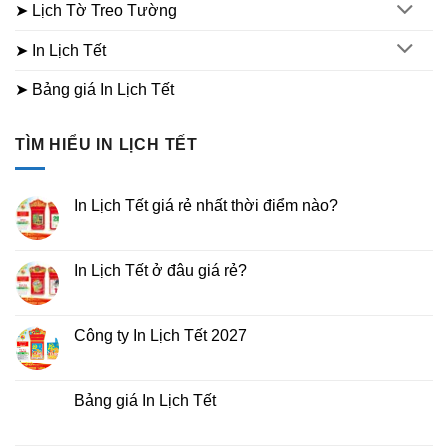
➤ Lịch Tờ Treo Tường
➤ In Lịch Tết
➤ Bảng giá In Lịch Tết
TÌM HIỂU IN LỊCH TẾT
In Lịch Tết giá rẻ nhất thời điểm nào?
Không
có
bình
luận
In Lịch Tết ở đâu giá rẻ?
ở
In
Không
Lịch
có
Tết
bình
giá
luận
Công ty In Lịch Tết 2027
rẻ
ở
nhất
In
Không
thời
Lịch
có
điểm
Tết
bình
nào?
ở
luận
Bảng giá In Lịch Tết
đâu
ở
giá
Công
Không
rẻ?
ty
có
In
bình