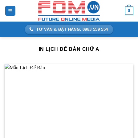
Bỏ
0
qua
nội
dung
TƯ VẤN & ĐẶT HÀNG: 0983 559 554
IN LỊCH ĐỂ BÀN CHỮ A