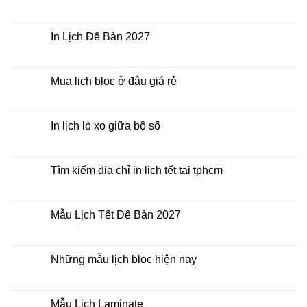
2027
Bảng
Không
giá
có
In
bình
Lịch
luận
In Lịch Để Bàn 2027
Tết
ở
Mẫu
Không
Lịch
có
Bloc
bình
2027
luận
Mua lịch bloc ở đâu giá rẻ
giá
ở
rẻ
In
Không
Lịch
có
Để
bình
Bàn
luận
In lịch lò xo giữa bộ số
2027
ở
Mua
Không
lịch
có
bloc
bình
ở
luận
Tìm kiếm địa chỉ in lịch tết tại tphcm
đâu
ở
giá
In
Không
rẻ
lịch
có
lò
bình
xo
luận
Mẫu Lịch Tết Để Bàn 2027
giữa
ở
bộ
Tìm
Không
số
kiếm
có
địa
bình
chỉ
luận
Những mẫu lịch bloc hiện nay
in
ở
lịch
Mẫu
Không
tết
Lịch
có
tại
Tết
bình
tphcm
Để
luận
Mẫu Lịch Laminate