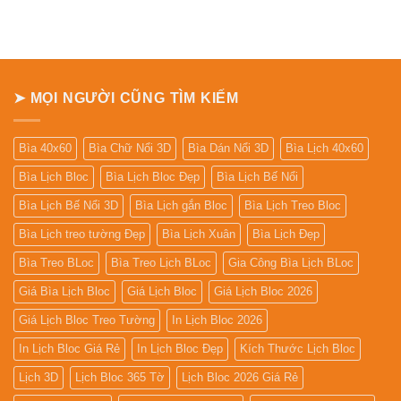
ở
Bảng
giá
In
Lịch
Để
Bàn
➤ MỌI NGƯỜI CŨNG TÌM KIẾM
Bìa 40x60
Bìa Chữ Nổi 3D
Bìa Dán Nổi 3D
Bìa Lịch 40x60
Bìa Lịch Bloc
Bìa Lịch Bloc Đẹp
Bìa Lịch Bế Nổi
Bìa Lịch Bế Nổi 3D
Bìa Lịch gắn Bloc
Bìa Lịch Treo Bloc
Bìa Lịch treo tường Đẹp
Bìa Lịch Xuân
Bìa Lịch Đẹp
Bìa Treo BLoc
Bìa Treo Lịch BLoc
Gia Công Bìa Lịch BLoc
Giá Bìa Lịch Bloc
Giá Lịch Bloc
Giá Lịch Bloc 2026
Giá Lịch Bloc Treo Tường
In Lịch Bloc 2026
In Lịch Bloc Giá Rẻ
In Lịch Bloc Đẹp
Kích Thước Lịch Bloc
Lịch 3D
Lịch Bloc 365 Tờ
Lịch Bloc 2026 Giá Rẻ