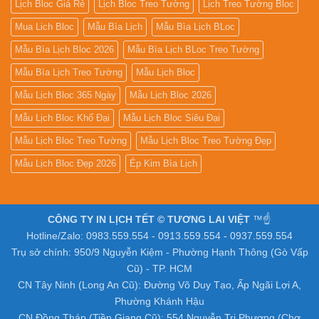
Lịch Bloc Giá Rẻ
Lịch Bloc Treo Tường
Lịch Treo Tường Bloc
Mua Lich Bloc
Mẫu Bìa Lịch
Mẫu Bìa Lịch BLoc
Mẫu Bìa Lịch Bloc 2026
Mẫu Bìa Lịch BLoc Treo Tường
Mẫu Bìa Lịch Treo Tường
Mẫu Lịch Bloc
Mẫu Lịch Bloc 365 Ngày
Mẫu Lịch Bloc 2026
Mẫu Lịch Bloc Khổ Đại
Mẫu Lịch Bloc Siêu Đại
Mẫu Lịch Bloc Treo Tường
Mẫu Lịch Bloc Treo Tường Đẹp
Mẫu Lịch Bloc Đẹp 2026
Ép Kim Bìa Lịch
CÔNG TY IN LỊCH TẾT © TƯƠNG LAI VIỆT
™☝️
Hotline/Zalo: 0983.559.554 - 0913.559.554 - 0937.559.554
Trụ sở chính: 950/9 Nguyễn Kiệm - Phường Hạnh Thông (Gò Vấp
Cũ) - TP. HCM
CN Tây Ninh (Long An Cũ): Đường Võ Duy Tạo, Ấp Ngãi Lợi A,
Phường Khánh Hậu
CN Đồng Tháp (Tiền Giang Cũ): 554 Nguyễn Tri Phương (Chợ