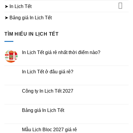
➤ In Lịch Tết
➤ Bảng giá In Lịch Tết
TÌM HIỂU IN LỊCH TẾT
In Lịch Tết giá rẻ nhất thời điểm nào?
Không
có
bình
luận
In Lịch Tết ở đâu giá rẻ?
ở
In
Không
Lịch
có
Tết
bình
giá
luận
Công ty In Lịch Tết 2027
rẻ
ở
nhất
In
Không
thời
Lịch
có
điểm
Tết
bình
nào?
ở
luận
Bảng giá In Lịch Tết
đâu
ở
giá
Công
Không
rẻ?
ty
có
In
bình
Lịch
luận
Mẫu Lịch Bloc 2027 giá rẻ
Tết
ở