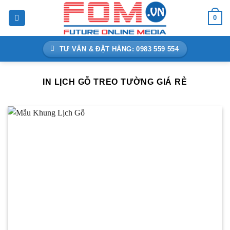
Bỏ
0
qua
nội
dung
TƯ VẤN & ĐẶT HÀNG: 0983 559 554
IN LỊCH GỖ TREO TƯỜNG GIÁ RẺ