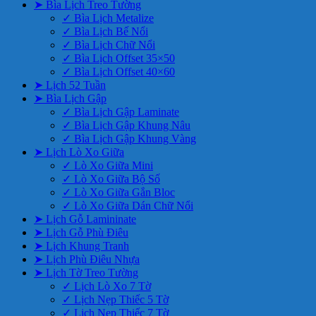
➤ Bìa Lịch Treo Tường
✓ Bìa Lịch Metalize
✓ Bìa Lịch Bế Nổi
✓ Bìa Lịch Chữ Nổi
✓ Bìa Lịch Offset 35×50
✓ Bìa Lịch Offset 40×60
➤ Lịch 52 Tuần
➤ Bìa Lịch Gập
✓ Bìa Lịch Gập Laminate
✓ Bìa Lịch Gập Khung Nâu
✓ Bìa Lịch Gập Khung Vàng
➤ Lịch Lò Xo Giữa
✓ Lò Xo Giữa Mini
✓ Lò Xo Giữa Bộ Số
✓ Lò Xo Giữa Gắn Bloc
✓ Lò Xo Giữa Dán Chữ Nổi
➤ Lịch Gỗ Lamininate
➤ Lịch Gỗ Phù Điêu
➤ Lịch Khung Tranh
➤ Lịch Phù Điêu Nhựa
➤ Lịch Tờ Treo Tường
✓ Lịch Lò Xo 7 Tờ
✓ Lịch Nẹp Thiếc 5 Tờ
✓ Lịch Nẹp Thiếc 7 Tờ