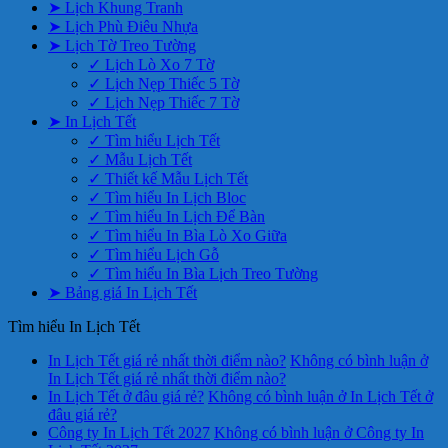
➤ Lịch Khung Tranh
➤ Lịch Phù Điêu Nhựa
➤ Lịch Tờ Treo Tường
✓ Lịch Lò Xo 7 Tờ
✓ Lịch Nẹp Thiếc 5 Tờ
✓ Lịch Nẹp Thiếc 7 Tờ
➤ In Lịch Tết
✓ Tìm hiểu Lịch Tết
✓ Mẫu Lịch Tết
✓ Thiết kế Mẫu Lịch Tết
✓ Tìm hiểu In Lịch Bloc
✓ Tìm hiểu In Lịch Để Bàn
✓ Tìm hiểu In Bìa Lò Xo Giữa
✓ Tìm hiểu Lịch Gỗ
✓ Tìm hiểu In Bìa Lịch Treo Tường
➤ Bảng giá In Lịch Tết
Tìm hiểu In Lịch Tết
In Lịch Tết giá rẻ nhất thời điểm nào?
Không có bình luận
ở
In Lịch Tết giá rẻ nhất thời điểm nào?
In Lịch Tết ở đâu giá rẻ?
Không có bình luận
ở In Lịch Tết ở
đâu giá rẻ?
Công ty In Lịch Tết 2027
Không có bình luận
ở Công ty In