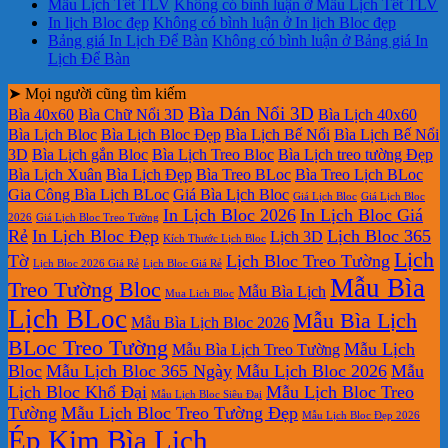
Mẫu Lịch Tết TLV
Không có bình luận
ở Mẫu Lịch Tết TLV
In lịch Bloc đẹp
Không có bình luận
ở In lịch Bloc đẹp
Bảng giá In Lịch Để Bàn
Không có bình luận
ở Bảng giá In
Lịch Để Bàn
➤ Mọi người cũng tìm kiếm
Bìa Dán Nổi 3D
Bìa 40x60
Bìa Chữ Nổi 3D
Bìa Lịch 40x60
Bìa Lịch Bloc
Bìa Lịch Bloc Đẹp
Bìa Lịch Bế Nổi
Bìa Lịch Bế Nổi
3D
Bìa Lịch gắn Bloc
Bìa Lịch Treo Bloc
Bìa Lịch treo tường Đẹp
Bìa Lịch Xuân
Bìa Lịch Đẹp
Bìa Treo BLoc
Bìa Treo Lịch BLoc
Gia Công Bìa Lịch BLoc
Giá Bìa Lịch Bloc
Giá Lịch Bloc
Giá Lịch Bloc
In Lịch Bloc 2026
In Lịch Bloc Giá
2026
Giá Lịch Bloc Treo Tường
Rẻ
In Lịch Bloc Đẹp
Lịch Bloc 365
Lịch 3D
Kích Thước Lịch Bloc
Lịch
Tờ
Lịch Bloc Treo Tường
Lịch Bloc 2026 Giá Rẻ
Lịch Bloc Giá Rẻ
Mẫu Bìa
Treo Tường Bloc
Mẫu Bìa Lịch
Mua Lich Bloc
Lịch BLoc
Mẫu Bìa Lịch
Mẫu Bìa Lịch Bloc 2026
BLoc Treo Tường
Mẫu Lịch
Mẫu Bìa Lịch Treo Tường
Bloc
Mẫu Lịch Bloc 365 Ngày
Mẫu Lịch Bloc 2026
Mẫu
Lịch Bloc Khổ Đại
Mẫu Lịch Bloc Treo
Mẫu Lịch Bloc Siêu Đại
Tường
Mẫu Lịch Bloc Treo Tường Đẹp
Mẫu Lịch Bloc Đẹp 2026
Ép Kim Bìa Lịch