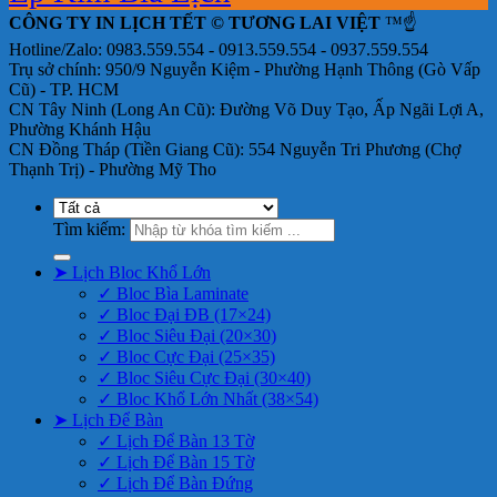
CÔNG TY IN LỊCH TẾT © TƯƠNG LAI VIỆT
™☝️
Hotline/Zalo: 0983.559.554 - 0913.559.554 - 0937.559.554
Trụ sở chính: 950/9 Nguyễn Kiệm - Phường Hạnh Thông (Gò Vấp
Cũ) - TP. HCM
CN Tây Ninh (Long An Cũ): Đường Võ Duy Tạo, Ấp Ngãi Lợi A,
Phường Khánh Hậu
CN Đồng Tháp (Tiền Giang Cũ): 554 Nguyễn Tri Phương (Chợ
Thạnh Trị) - Phường Mỹ Tho
Tìm kiếm:
➤ Lịch Bloc Khổ Lớn
✓ Bloc Bìa Laminate
✓ Bloc Đại ĐB (17×24)
✓ Bloc Siêu Đại (20×30)
✓ Bloc Cực Đại (25×35)
✓ Bloc Siêu Cực Đại (30×40)
✓ Bloc Khổ Lớn Nhất (38×54)
➤ Lịch Để Bàn
✓ Lịch Để Bàn 13 Tờ
✓ Lịch Để Bàn 15 Tờ
✓ Lịch Để Bàn Đứng