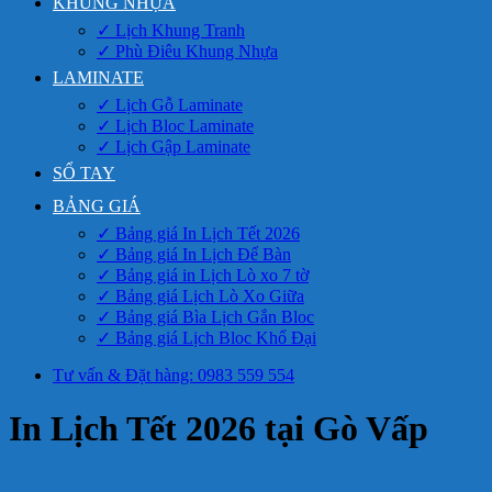
KHUNG NHỰA
✓ Lịch Khung Tranh
✓ Phù Điêu Khung Nhựa
LAMINATE
✓ Lịch Gỗ Laminate
✓ Lịch Bloc Laminate
✓ Lịch Gập Laminate
SỔ TAY
BẢNG GIÁ
✓ Bảng giá In Lịch Tết 2026
✓ Bảng giá In Lịch Để Bàn
✓ Bảng giá in Lịch Lò xo 7 tờ
✓ Bảng giá Lịch Lò Xo Giữa
✓ Bảng giá Bìa Lịch Gắn Bloc
✓ Bảng giá Lịch Bloc Khổ Đại
Tư vấn & Đặt hàng: 0983 559 554
In Lịch Tết 2026 tại Gò Vấp