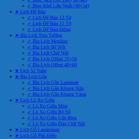
✓ Bloc Khổ Lớn Nhất (38×54)
➤ Lịch Để Bàn
✓ Lịch Để Bàn 13 Tờ
✓ Lịch Để Bàn 15 Tờ
✓ Lịch Để Bàn Đứng
➤ Bìa Lịch Treo Tường
✓ Bìa Lịch Metalize
✓ Bìa Lịch Bế Nổi
✓ Bìa Lịch Chữ Nổi
✓ Bìa Lịch Offset 35×50
✓ Bìa Lịch Offset 40×60
➤ Lịch 52 Tuần
➤ Bìa Lịch Gập
✓ Bìa Lịch Gập Laminate
✓ Bìa Lịch Gập Khung Nâu
✓ Bìa Lịch Gập Khung Vàng
➤ Lịch Lò Xo Giữa
✓ Lò Xo Giữa Mini
✓ Lò Xo Giữa Bộ Số
✓ Lò Xo Giữa Gắn Bloc
✓ Lò Xo Giữa Dán Chữ Nổi
➤ Lịch Gỗ Lamininate
➤ Lịch Gỗ Phù Điêu