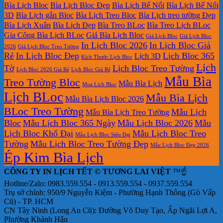
In
Lịch
tphcm
ở
Lịch
Lịch
tphcm
Bìa Lịch Bloc
Bìa Lịch Bloc Đẹp
Bìa Lịch Bế Nổi
Bìa Lịch Bế Nổi
lịch
Tết
Bảng
Bloc
Treo
3D
Bìa Lịch gắn Bloc
Bìa Lịch Treo Bloc
Bìa Lịch treo tường Đẹp
Bloc
TLV
giá
Khổ
Tường
Bìa Lịch Xuân
Bìa Lịch Đẹp
Bìa Treo BLoc
Bìa Treo Lịch BLoc
đẹp
In
Đại
Gia Công Bìa Lịch BLoc
Giá Bìa Lịch Bloc
Giá Lịch Bloc
Giá Lịch Bloc
Lịch
In Lịch Bloc 2026
In Lịch Bloc Giá
Để
2026
Giá Lịch Bloc Treo Tường
Rẻ
In Lịch Bloc Đẹp
Lịch Bloc 365
Lịch 3D
Bàn
Kích Thước Lịch Bloc
Lịch
Tờ
Lịch Bloc Treo Tường
Lịch Bloc 2026 Giá Rẻ
Lịch Bloc Giá Rẻ
Mẫu Bìa
Treo Tường Bloc
Mẫu Bìa Lịch
Mua Lich Bloc
Lịch BLoc
Mẫu Bìa Lịch
Mẫu Bìa Lịch Bloc 2026
BLoc Treo Tường
Mẫu Lịch
Mẫu Bìa Lịch Treo Tường
Bloc
Mẫu Lịch Bloc 365 Ngày
Mẫu Lịch Bloc 2026
Mẫu
Lịch Bloc Khổ Đại
Mẫu Lịch Bloc Treo
Mẫu Lịch Bloc Siêu Đại
Tường
Mẫu Lịch Bloc Treo Tường Đẹp
Mẫu Lịch Bloc Đẹp 2026
Ép Kim Bìa Lịch
CÔNG TY IN LỊCH TẾT © TƯƠNG LAI VIỆT
™☝️
Hotline/Zalo: 0983.559.554 - 0913.559.554 - 0937.559.554
Trụ sở chính: 950/9 Nguyễn Kiệm - Phường Hạnh Thông (Gò Vấp
Cũ) - TP. HCM
CN Tây Ninh (Long An Cũ): Đường Võ Duy Tạo, Ấp Ngãi Lợi A,
Phường Khánh Hậu