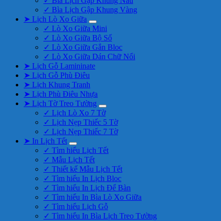
✓ Bìa Lịch Gập Khung Nâu
✓ Bìa Lịch Gập Khung Vàng
➤ Lịch Lò Xo Giữa
✓ Lò Xo Giữa Mini
✓ Lò Xo Giữa Bộ Số
✓ Lò Xo Giữa Gắn Bloc
✓ Lò Xo Giữa Dán Chữ Nổi
➤ Lịch Gỗ Lamininate
➤ Lịch Gỗ Phù Điêu
➤ Lịch Khung Tranh
➤ Lịch Phù Điêu Nhựa
➤ Lịch Tờ Treo Tường
✓ Lịch Lò Xo 7 Tờ
✓ Lịch Nẹp Thiếc 5 Tờ
✓ Lịch Nẹp Thiếc 7 Tờ
➤ In Lịch Tết
✓ Tìm hiểu Lịch Tết
✓ Mẫu Lịch Tết
✓ Thiết kế Mẫu Lịch Tết
✓ Tìm hiểu In Lịch Bloc
✓ Tìm hiểu In Lịch Để Bàn
✓ Tìm hiểu In Bìa Lò Xo Giữa
✓ Tìm hiểu Lịch Gỗ
✓ Tìm hiểu In Bìa Lịch Treo Tường