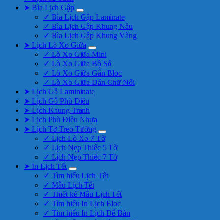
➤ Bìa Lịch Gập
✓ Bìa Lịch Gập Laminate
✓ Bìa Lịch Gập Khung Nâu
✓ Bìa Lịch Gập Khung Vàng
➤ Lịch Lò Xo Giữa
✓ Lò Xo Giữa Mini
✓ Lò Xo Giữa Bộ Số
✓ Lò Xo Giữa Gắn Bloc
✓ Lò Xo Giữa Dán Chữ Nổi
➤ Lịch Gỗ Lamininate
➤ Lịch Gỗ Phù Điêu
➤ Lịch Khung Tranh
➤ Lịch Phù Điêu Nhựa
➤ Lịch Tờ Treo Tường
✓ Lịch Lò Xo 7 Tờ
✓ Lịch Nẹp Thiếc 5 Tờ
✓ Lịch Nẹp Thiếc 7 Tờ
➤ In Lịch Tết
✓ Tìm hiểu Lịch Tết
✓ Mẫu Lịch Tết
✓ Thiết kế Mẫu Lịch Tết
✓ Tìm hiểu In Lịch Bloc
✓ Tìm hiểu In Lịch Để Bàn