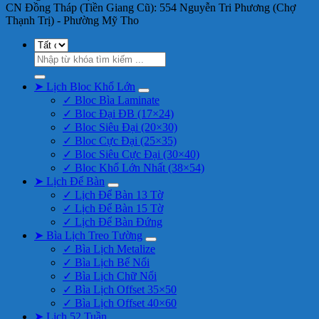
CN Đồng Tháp (Tiền Giang Cũ): 554 Nguyễn Tri Phương (Chợ
Thạnh Trị) - Phường Mỹ Tho
Tìm
kiếm:
➤ Lịch Bloc Khổ Lớn
✓ Bloc Bìa Laminate
✓ Bloc Đại ĐB (17×24)
✓ Bloc Siêu Đại (20×30)
✓ Bloc Cực Đại (25×35)
✓ Bloc Siêu Cực Đại (30×40)
✓ Bloc Khổ Lớn Nhất (38×54)
➤ Lịch Để Bàn
✓ Lịch Để Bàn 13 Tờ
✓ Lịch Để Bàn 15 Tờ
✓ Lịch Để Bàn Đứng
➤ Bìa Lịch Treo Tường
✓ Bìa Lịch Metalize
✓ Bìa Lịch Bế Nổi
✓ Bìa Lịch Chữ Nổi
✓ Bìa Lịch Offset 35×50
✓ Bìa Lịch Offset 40×60
➤ Lịch 52 Tuần