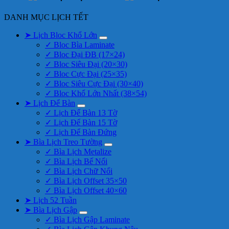
DANH MỤC LỊCH TẾT
➤ Lịch Bloc Khổ Lớn
✓ Bloc Bìa Laminate
✓ Bloc Đại ĐB (17×24)
✓ Bloc Siêu Đại (20×30)
✓ Bloc Cực Đại (25×35)
✓ Bloc Siêu Cực Đại (30×40)
✓ Bloc Khổ Lớn Nhất (38×54)
➤ Lịch Để Bàn
✓ Lịch Để Bàn 13 Tờ
✓ Lịch Để Bàn 15 Tờ
✓ Lịch Để Bàn Đứng
➤ Bìa Lịch Treo Tường
✓ Bìa Lịch Metalize
✓ Bìa Lịch Bế Nổi
✓ Bìa Lịch Chữ Nổi
✓ Bìa Lịch Offset 35×50
✓ Bìa Lịch Offset 40×60
➤ Lịch 52 Tuần
➤ Bìa Lịch Gập
✓ Bìa Lịch Gập Laminate