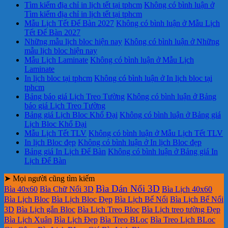
Tìm kiếm địa chỉ in lịch tết tại tphcm
Không có bình luận
ở
Tìm kiếm địa chỉ in lịch tết tại tphcm
Mẫu Lịch Tết Để Bàn 2027
Không có bình luận
ở Mẫu Lịch
Tết Để Bàn 2027
Những mẫu lịch bloc hiện nay
Không có bình luận
ở Những
mẫu lịch bloc hiện nay
Mẫu Lịch Laminate
Không có bình luận
ở Mẫu Lịch
Laminate
In lịch bloc tại tphcm
Không có bình luận
ở In lịch bloc tại
tphcm
Bảng báo giá Lịch Treo Tường
Không có bình luận
ở Bảng
báo giá Lịch Treo Tường
Bảng giá Lịch Bloc Khổ Đại
Không có bình luận
ở Bảng giá
Lịch Bloc Khổ Đại
Mẫu Lịch Tết TLV
Không có bình luận
ở Mẫu Lịch Tết TLV
In lịch Bloc đẹp
Không có bình luận
ở In lịch Bloc đẹp
Bảng giá In Lịch Để Bàn
Không có bình luận
ở Bảng giá In
Lịch Để Bàn
➤ Mọi người cũng tìm kiếm
Bìa Dán Nổi 3D
Bìa 40x60
Bìa Chữ Nổi 3D
Bìa Lịch 40x60
Bìa Lịch Bloc
Bìa Lịch Bloc Đẹp
Bìa Lịch Bế Nổi
Bìa Lịch Bế Nổi
3D
Bìa Lịch gắn Bloc
Bìa Lịch Treo Bloc
Bìa Lịch treo tường Đẹp
Bìa Lịch Xuân
Bìa Lịch Đẹp
Bìa Treo BLoc
Bìa Treo Lịch BLoc