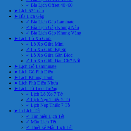
✓ Bìa Lịch Offset 40×60
➤ Lịch 52 Tuần
➤ Bìa Lịch Gập
✓ Bìa Lịch Gập Laminate
✓ Bìa Lịch Gập Khung Nâu
✓ Bìa Lịch Gập Khung Vàng
➤ Lịch Lò Xo Giữa
✓ Lò Xo Giữa Mini
✓ Lò Xo Giữa Bộ Số
✓ Lò Xo Giữa Gắn Bloc
✓ Lò Xo Giữa Dán Chữ Nổi
➤ Lịch Gỗ Lamininate
➤ Lịch Gỗ Phù Điêu
➤ Lịch Khung Tranh
➤ Lịch Phù Điêu Nhựa
➤ Lịch Tờ Treo Tường
✓ Lịch Lò Xo 7 Tờ
✓ Lịch Nẹp Thiếc 5 Tờ
✓ Lịch Nẹp Thiếc 7 Tờ
➤ In Lịch Tết
✓ Tìm hiểu Lịch Tết
✓ Mẫu Lịch Tết
✓ Thiết kế Mẫu Lịch Tết