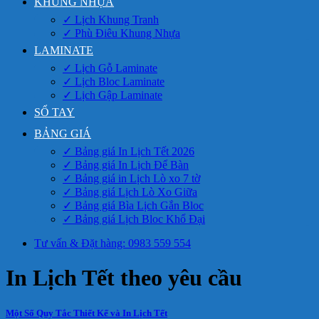
KHUNG NHỰA
✓ Lịch Khung Tranh
✓ Phù Điêu Khung Nhựa
LAMINATE
✓ Lịch Gỗ Laminate
✓ Lịch Bloc Laminate
✓ Lịch Gập Laminate
SỔ TAY
BẢNG GIÁ
✓ Bảng giá In Lịch Tết 2026
✓ Bảng giá In Lịch Để Bàn
✓ Bảng giá in Lịch Lò xo 7 tờ
✓ Bảng giá Lịch Lò Xo Giữa
✓ Bảng giá Bìa Lịch Gắn Bloc
✓ Bảng giá Lịch Bloc Khổ Đại
Tư vấn & Đặt hàng: 0983 559 554
In Lịch Tết theo yêu cầu
Một Số Quy Tắc Thiết Kế và In Lịch Tết