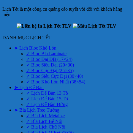
Lịch Tết là một công cụ quảng cáo tuyệt vời đối với khách hàng
hiện
DANH MỤC LỊCH TẾT
➤ Lịch Bloc Khổ Lớn
✓ Bloc Bìa Laminate
✓ Bloc Đại ĐB (17×24)
✓ Bloc Siêu Đại (20×30)
✓ Bloc Cực Đại (25×35)
✓ Bloc Siêu Cực Đại (30×40)
✓ Bloc Khổ Lớn Nhất (38×54)
➤ Lịch Để Bàn
✓ Lịch Để Bàn 13 Tờ
✓ Lịch Để Bàn 15 Tờ
✓ Lịch Để Bàn Đứng
➤ Bìa Lịch Treo Tường
✓ Bìa Lịch Metalize
✓ Bìa Lịch Bế Nổi
✓ Bìa Lịch Chữ Nổi
✓ Bìa Lịch Offset 35×50