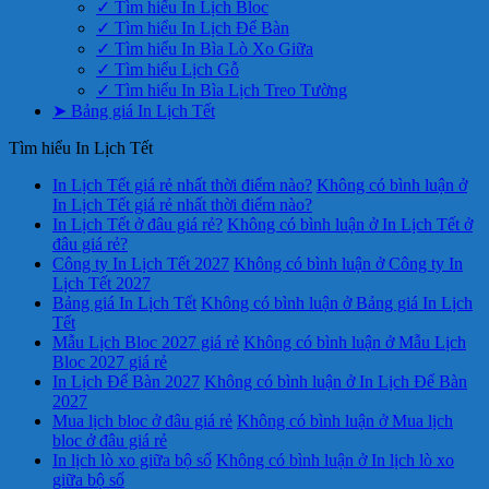
✓ Tìm hiểu In Lịch Bloc
✓ Tìm hiểu In Lịch Để Bàn
✓ Tìm hiểu In Bìa Lò Xo Giữa
✓ Tìm hiểu Lịch Gỗ
✓ Tìm hiểu In Bìa Lịch Treo Tường
➤ Bảng giá In Lịch Tết
Tìm hiểu In Lịch Tết
In Lịch Tết giá rẻ nhất thời điểm nào?
Không có bình luận
ở
In Lịch Tết giá rẻ nhất thời điểm nào?
In Lịch Tết ở đâu giá rẻ?
Không có bình luận
ở In Lịch Tết ở
đâu giá rẻ?
Công ty In Lịch Tết 2027
Không có bình luận
ở Công ty In
Lịch Tết 2027
Bảng giá In Lịch Tết
Không có bình luận
ở Bảng giá In Lịch
Tết
Mẫu Lịch Bloc 2027 giá rẻ
Không có bình luận
ở Mẫu Lịch
Bloc 2027 giá rẻ
In Lịch Để Bàn 2027
Không có bình luận
ở In Lịch Để Bàn
2027
Mua lịch bloc ở đâu giá rẻ
Không có bình luận
ở Mua lịch
bloc ở đâu giá rẻ
In lịch lò xo giữa bộ số
Không có bình luận
ở In lịch lò xo
giữa bộ số