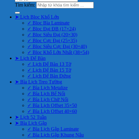
Tìm kiếm:
➤ Lịch Bloc Khổ Lớn
✓ Bloc Bìa Laminate
✓ Bloc Đại ĐB (17×24)
✓ Bloc Siêu Đại (20×30)
✓ Bloc Cực Đại (25×35)
✓ Bloc Siêu Cực Đại (30×40)
✓ Bloc Khổ Lớn Nhất (38×54)
➤ Lịch Để Bàn
✓ Lịch Để Bàn 13 Tờ
✓ Lịch Để Bàn 15 Tờ
✓ Lịch Để Bàn Đứng
➤ Bìa Lịch Treo Tường
✓ Bìa Lịch Metalize
✓ Bìa Lịch Bế Nổi
✓ Bìa Lịch Chữ Nổi
✓ Bìa Lịch Offset 35×50
✓ Bìa Lịch Offset 40×60
➤ Lịch 52 Tuần
➤ Bìa Lịch Gập
✓ Bìa Lịch Gập Laminate
✓ Bìa Lịch Gập Khung Nâu