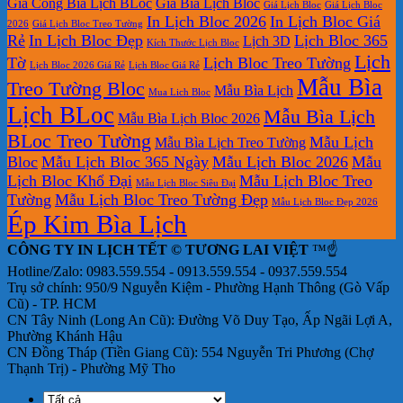
Gia Công Bìa Lịch BLoc
Giá Bìa Lịch Bloc
Giá Lịch Bloc
Giá Lịch Bloc
In Lịch Bloc 2026
In Lịch Bloc Giá
2026
Giá Lịch Bloc Treo Tường
Rẻ
In Lịch Bloc Đẹp
Lịch Bloc 365
Lịch 3D
Kích Thước Lịch Bloc
Lịch
Tờ
Lịch Bloc Treo Tường
Lịch Bloc 2026 Giá Rẻ
Lịch Bloc Giá Rẻ
Mẫu Bìa
Treo Tường Bloc
Mẫu Bìa Lịch
Mua Lich Bloc
Lịch BLoc
Mẫu Bìa Lịch
Mẫu Bìa Lịch Bloc 2026
BLoc Treo Tường
Mẫu Lịch
Mẫu Bìa Lịch Treo Tường
Bloc
Mẫu Lịch Bloc 365 Ngày
Mẫu Lịch Bloc 2026
Mẫu
Lịch Bloc Khổ Đại
Mẫu Lịch Bloc Treo
Mẫu Lịch Bloc Siêu Đại
Tường
Mẫu Lịch Bloc Treo Tường Đẹp
Mẫu Lịch Bloc Đẹp 2026
Ép Kim Bìa Lịch
CÔNG TY IN LỊCH TẾT © TƯƠNG LAI VIỆT
™☝️
Hotline/Zalo: 0983.559.554 - 0913.559.554 - 0937.559.554
Trụ sở chính: 950/9 Nguyễn Kiệm - Phường Hạnh Thông (Gò Vấp
Cũ) - TP. HCM
CN Tây Ninh (Long An Cũ): Đường Võ Duy Tạo, Ấp Ngãi Lợi A,
Phường Khánh Hậu
CN Đồng Tháp (Tiền Giang Cũ): 554 Nguyễn Tri Phương (Chợ
Thạnh Trị) - Phường Mỹ Tho