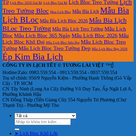
Lịch
Tờ
Lịch Bloc Treo Tường
Lịch Bloc 2026 Giá Rẻ
Lịch Bloc Giá Rẻ
Mẫu Bìa
Treo Tường Bloc
Mẫu Bìa Lịch
Mua Lich Bloc
Lịch BLoc
Mẫu Bìa Lịch
Mẫu Bìa Lịch Bloc 2026
BLoc Treo Tường
Mẫu Lịch
Mẫu Bìa Lịch Treo Tường
Bloc
Mẫu Lịch Bloc 365 Ngày
Mẫu Lịch Bloc 2026
Mẫu
Lịch Bloc Khổ Đại
Mẫu Lịch Bloc Treo
Mẫu Lịch Bloc Siêu Đại
Tường
Mẫu Lịch Bloc Treo Tường Đẹp
Mẫu Lịch Bloc Đẹp 2026
Ép Kim Bìa Lịch
CÔNG TY IN LỊCH TẾT © TƯƠNG LAI VIỆT
™☝️
Hotline/Zalo: 0983.559.554 - 0913.559.554 - 0937.559.554
Trụ sở chính: 950/9 Nguyễn Kiệm - Phường Hạnh Thông (Gò Vấp
Cũ) - TP. HCM
CN Tây Ninh (Long An Cũ): Đường Võ Duy Tạo, Ấp Ngãi Lợi A,
Phường Khánh Hậu
CN Đồng Tháp (Tiền Giang Cũ): 554 Nguyễn Tri Phương (Chợ
Thạnh Trị) - Phường Mỹ Tho
Tìm
kiếm:
➤ Lịch Bloc Khổ Lớn