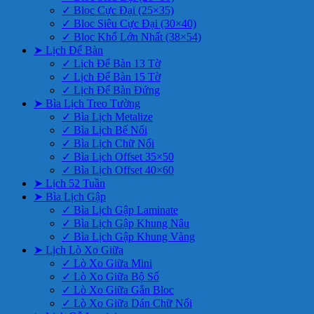
✓ Bloc Cực Đại (25×35)
✓ Bloc Siêu Cực Đại (30×40)
✓ Bloc Khổ Lớn Nhất (38×54)
➤ Lịch Để Bàn
✓ Lịch Để Bàn 13 Tờ
✓ Lịch Để Bàn 15 Tờ
✓ Lịch Để Bàn Đứng
➤ Bìa Lịch Treo Tường
✓ Bìa Lịch Metalize
✓ Bìa Lịch Bế Nổi
✓ Bìa Lịch Chữ Nổi
✓ Bìa Lịch Offset 35×50
✓ Bìa Lịch Offset 40×60
➤ Lịch 52 Tuần
➤ Bìa Lịch Gập
✓ Bìa Lịch Gập Laminate
✓ Bìa Lịch Gập Khung Nâu
✓ Bìa Lịch Gập Khung Vàng
➤ Lịch Lò Xo Giữa
✓ Lò Xo Giữa Mini
✓ Lò Xo Giữa Bộ Số
✓ Lò Xo Giữa Gắn Bloc
✓ Lò Xo Giữa Dán Chữ Nổi