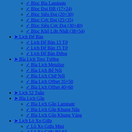
✓ Bloc Bìa Laminate
✓ Bloc Đại ĐB (17×24)
✓ Bloc Siêu Đại (20×30)
✓ Bloc Cực Đại (25×35)
✓ Bloc Siêu Cực Đại (30×40)
✓ Bloc Khổ Lớn Nhất (38×54)
➤ Lịch Để Bàn
✓ Lịch Để Bàn 13 Tờ
✓ Lịch Để Bàn 15 Tờ
✓ Lịch Để Bàn Đứng
➤ Bìa Lịch Treo Tường
✓ Bìa Lịch Metalize
✓ Bìa Lịch Bế Nổi
✓ Bìa Lịch Chữ Nổi
✓ Bìa Lịch Offset 35×50
✓ Bìa Lịch Offset 40×60
➤ Lịch 52 Tuần
➤ Bìa Lịch Gập
✓ Bìa Lịch Gập Laminate
✓ Bìa Lịch Gập Khung Nâu
✓ Bìa Lịch Gập Khung Vàng
➤ Lịch Lò Xo Giữa
✓ Lò Xo Giữa Mini
✓ Lò Xo Giữa Bộ Số