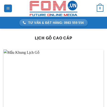
Bỏ
0
qua
nội
dung
TƯ VẤN & ĐẶT HÀNG: 0983 559 554
LỊCH GỖ CAO CẤP