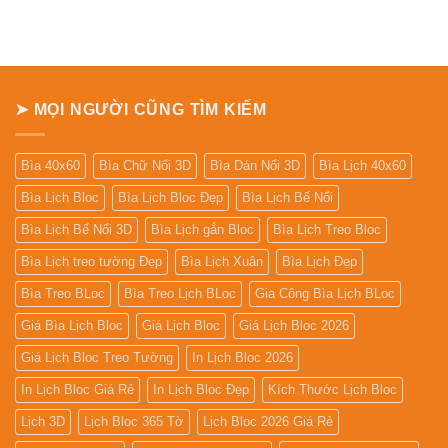
ở
Bảng
giá
In
Lịch
Để
Bàn
➤ MỌI NGƯỜI CŨNG TÌM KIẾM
Bìa 40x60
Bìa Chữ Nổi 3D
Bìa Dán Nổi 3D
Bìa Lịch 40x60
Bìa Lịch Bloc
Bìa Lịch Bloc Đẹp
Bìa Lịch Bế Nổi
Bìa Lịch Bế Nổi 3D
Bìa Lịch gắn Bloc
Bìa Lịch Treo Bloc
Bìa Lịch treo tường Đẹp
Bìa Lịch Xuân
Bìa Lịch Đẹp
Bìa Treo BLoc
Bìa Treo Lịch BLoc
Gia Công Bìa Lịch BLoc
Giá Bìa Lịch Bloc
Giá Lịch Bloc
Giá Lịch Bloc 2026
Giá Lịch Bloc Treo Tường
In Lịch Bloc 2026
In Lịch Bloc Giá Rẻ
In Lịch Bloc Đẹp
Kích Thước Lịch Bloc
Lịch 3D
Lịch Bloc 365 Tờ
Lịch Bloc 2026 Giá Rẻ