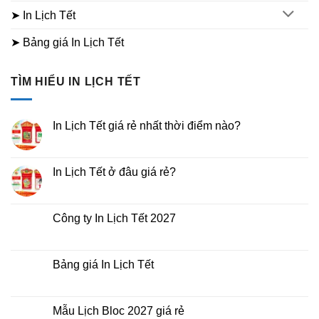
➤ In Lịch Tết
➤ Bảng giá In Lịch Tết
TÌM HIỂU IN LỊCH TẾT
In Lịch Tết giá rẻ nhất thời điểm nào?
Không
có
bình
luận
In Lịch Tết ở đâu giá rẻ?
ở
In
Không
Lịch
có
Tết
bình
giá
luận
Công ty In Lịch Tết 2027
rẻ
ở
nhất
In
Không
thời
Lịch
có
điểm
Tết
bình
nào?
ở
luận
Bảng giá In Lịch Tết
đâu
ở
giá
Công
Không
rẻ?
ty
có
In
bình
Lịch
luận
Mẫu Lịch Bloc 2027 giá rẻ
Tết
ở