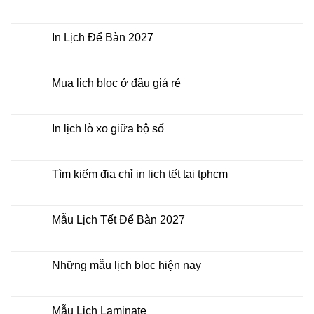
2027
Bảng
Không
giá
có
In
bình
Lịch
luận
In Lịch Để Bàn 2027
Tết
ở
Mẫu
Không
Lịch
có
Bloc
bình
2027
luận
Mua lịch bloc ở đâu giá rẻ
giá
ở
rẻ
In
Không
Lịch
có
Để
bình
Bàn
luận
In lịch lò xo giữa bộ số
2027
ở
Mua
Không
lịch
có
bloc
bình
ở
luận
Tìm kiếm địa chỉ in lịch tết tại tphcm
đâu
ở
giá
In
Không
rẻ
lịch
có
lò
bình
xo
luận
Mẫu Lịch Tết Để Bàn 2027
giữa
ở
bộ
Tìm
Không
số
kiếm
có
địa
bình
chỉ
luận
Những mẫu lịch bloc hiện nay
in
ở
lịch
Mẫu
Không
tết
Lịch
có
tại
Tết
bình
tphcm
Để
luận
Mẫu Lịch Laminate