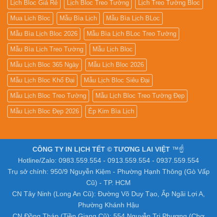
Lịch Bloc Giá Rẻ
Lịch Bloc Treo Tường
Lịch Treo Tường Bloc
Mua Lich Bloc
Mẫu Bìa Lịch
Mẫu Bìa Lịch BLoc
Mẫu Bìa Lịch Bloc 2026
Mẫu Bìa Lịch BLoc Treo Tường
Mẫu Bìa Lịch Treo Tường
Mẫu Lịch Bloc
Mẫu Lịch Bloc 365 Ngày
Mẫu Lịch Bloc 2026
Mẫu Lịch Bloc Khổ Đại
Mẫu Lịch Bloc Siêu Đại
Mẫu Lịch Bloc Treo Tường
Mẫu Lịch Bloc Treo Tường Đẹp
Mẫu Lịch Bloc Đẹp 2026
Ép Kim Bìa Lịch
CÔNG TY IN LỊCH TẾT © TƯƠNG LAI VIỆT
™☝️
Hotline/Zalo: 0983.559.554 - 0913.559.554 - 0937.559.554
Trụ sở chính: 950/9 Nguyễn Kiệm - Phường Hạnh Thông (Gò Vấp
Cũ) - TP. HCM
CN Tây Ninh (Long An Cũ): Đường Võ Duy Tạo, Ấp Ngãi Lợi A,
Phường Khánh Hậu
CN Đồng Tháp (Tiền Giang Cũ): 554 Nguyễn Tri Phương (Chợ