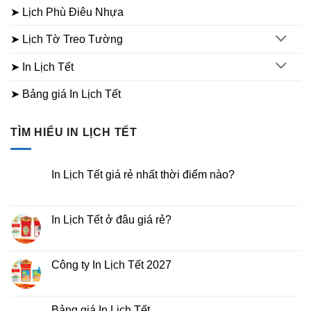
➤ Lịch Phù Điêu Nhựa
➤ Lịch Tờ Treo Tường
➤ In Lịch Tết
➤ Bảng giá In Lịch Tết
TÌM HIỂU IN LỊCH TẾT
In Lịch Tết giá rẻ nhất thời điểm nào?
Không
có
bình
luận
In Lịch Tết ở đâu giá rẻ?
ở
In
Không
Lịch
có
Tết
bình
giá
luận
Công ty In Lịch Tết 2027
rẻ
ở
nhất
In
Không
thời
Lịch
có
điểm
Tết
bình
nào?
ở
luận
Bảng giá In Lịch Tết