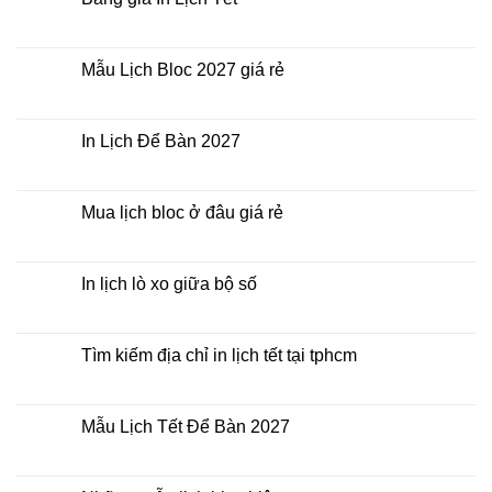
đâu
ở
giá
Công
Không
rẻ?
ty
có
In
bình
Lịch
luận
Mẫu Lịch Bloc 2027 giá rẻ
Tết
ở
2027
Bảng
Không
giá
có
In
bình
Lịch
luận
In Lịch Để Bàn 2027
Tết
ở
Mẫu
Không
Lịch
có
Bloc
bình
2027
luận
Mua lịch bloc ở đâu giá rẻ
giá
ở
rẻ
In
Không
Lịch
có
Để
bình
Bàn
luận
In lịch lò xo giữa bộ số
2027
ở
Mua
Không
lịch
có
bloc
bình
ở
luận
Tìm kiếm địa chỉ in lịch tết tại tphcm
đâu
ở
giá
In
Không
rẻ
lịch
có
lò
bình
xo
luận
Mẫu Lịch Tết Để Bàn 2027
giữa
ở
bộ
Tìm
Không
số
kiếm
có
địa
bình
chỉ