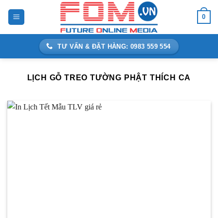
Bỏ
0
qua
nội
dung
TƯ VẤN & ĐẶT HÀNG: 0983 559 554
LỊCH GỖ TREO TƯỜNG PHẬT THÍCH CA