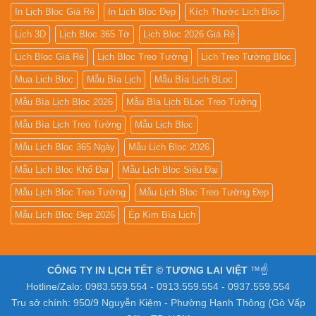
In Lịch Bloc Giá Rẻ
In Lịch Bloc Đẹp
Kích Thước Lịch Bloc
Lịch 3D
Lịch Bloc 365 Tờ
Lịch Bloc 2026 Giá Rẻ
Lịch Bloc Giá Rẻ
Lịch Bloc Treo Tường
Lịch Treo Tường Bloc
Mua Lich Bloc
Mẫu Bìa Lịch
Mẫu Bìa Lịch BLoc
Mẫu Bìa Lịch Bloc 2026
Mẫu Bìa Lịch BLoc Treo Tường
Mẫu Bìa Lịch Treo Tường
Mẫu Lịch Bloc
Mẫu Lịch Bloc 365 Ngày
Mẫu Lịch Bloc 2026
Mẫu Lịch Bloc Khổ Đại
Mẫu Lịch Bloc Siêu Đại
Mẫu Lịch Bloc Treo Tường
Mẫu Lịch Bloc Treo Tường Đẹp
Mẫu Lịch Bloc Đẹp 2026
Ép Kim Bìa Lịch
CÔNG TY IN LỊCH TẾT © TƯƠNG LAI VIỆT
™☝️
Hotline/Zalo: 0983.559.554 - 0913.559.554 - 0937.559.554
Trụ sở chính: 950/9 Nguyễn Kiệm - Phường Hạnh Thông (Gò Vấp