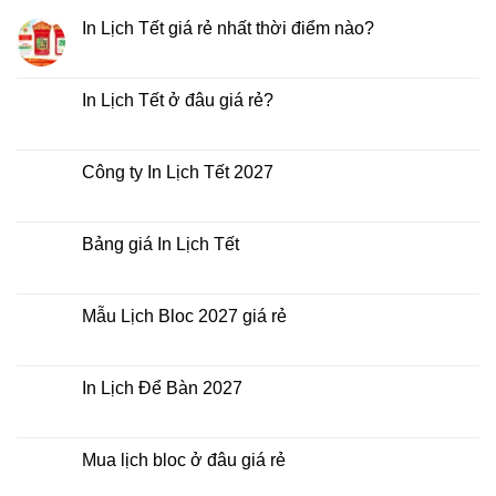
In Lịch Tết giá rẻ nhất thời điểm nào?
Không
có
bình
luận
In Lịch Tết ở đâu giá rẻ?
ở
In
Không
Lịch
có
Tết
bình
giá
luận
Công ty In Lịch Tết 2027
rẻ
ở
nhất
In
Không
thời
Lịch
có
điểm
Tết
bình
nào?
ở
luận
Bảng giá In Lịch Tết
đâu
ở
giá
Công
Không
rẻ?
ty
có
In
bình
Lịch
luận
Mẫu Lịch Bloc 2027 giá rẻ
Tết
ở
2027
Bảng
Không
giá
có
In
bình
Lịch
luận
In Lịch Để Bàn 2027
Tết
ở
Mẫu
Không
Lịch
có
Bloc
bình
2027
luận
Mua lịch bloc ở đâu giá rẻ
giá
ở
rẻ
In
Không