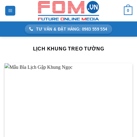
Bỏ
0
qua
nội
dung
TƯ VẤN & ĐẶT HÀNG: 0983 559 554
LỊCH KHUNG TREO TƯỜNG