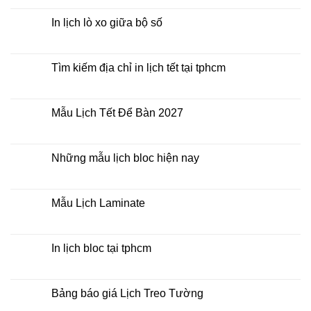
Lịch
có
Để
bình
Bàn
luận
In lịch lò xo giữa bộ số
2027
ở
Mua
Không
lịch
có
bloc
bình
ở
luận
Tìm kiếm địa chỉ in lịch tết tại tphcm
đâu
ở
giá
In
Không
rẻ
lịch
có
lò
bình
xo
luận
Mẫu Lịch Tết Để Bàn 2027
giữa
ở
bộ
Tìm
Không
số
kiếm
có
địa
bình
chỉ
luận
Những mẫu lịch bloc hiện nay
in
ở
lịch
Mẫu
Không
tết
Lịch
có
tại
Tết
bình
tphcm
Để
luận
Mẫu Lịch Laminate
Bàn
ở
2027
Những
Không
mẫu
có
lịch
bình
bloc
luận
In lịch bloc tại tphcm
hiện
ở
nay
Mẫu
Không
Lịch
có
Laminate
bình
luận
Bảng báo giá Lịch Treo Tường
ở
In
Không