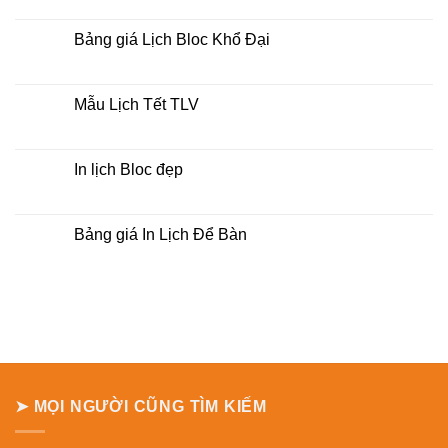
lịch
có
bloc
bình
tại
luận
Bảng giá Lịch Bloc Khổ Đại
tphcm
ở
Bảng
Không
báo
có
giá
bình
Lịch
luận
Mẫu Lịch Tết TLV
Treo
ở
Tường
Bảng
Không
giá
có
Lịch
bình
Bloc
luận
In lịch Bloc đẹp
Khổ
ở
Đại
Mẫu
Không
Lịch
có
Tết
bình
TLV
luận
Bảng giá In Lịch Để Bàn
ở
In
Không
lịch
có
Bloc
bình
đẹp
luận
ở
Bảng
giá
In
Lịch
Để
Bàn
➤ MỌI NGƯỜI CŨNG TÌM KIẾM