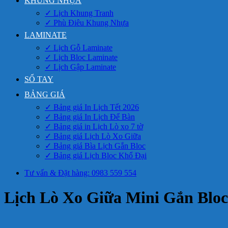
KHUNG NHỰA
✓ Lịch Khung Tranh
✓ Phù Điêu Khung Nhựa
LAMINATE
✓ Lịch Gỗ Laminate
✓ Lịch Bloc Laminate
✓ Lịch Gập Laminate
SỔ TAY
BẢNG GIÁ
✓ Bảng giá In Lịch Tết 2026
✓ Bảng giá In Lịch Để Bàn
✓ Bảng giá in Lịch Lò xo 7 tờ
✓ Bảng giá Lịch Lò Xo Giữa
✓ Bảng giá Bìa Lịch Gắn Bloc
✓ Bảng giá Lịch Bloc Khổ Đại
Tư vấn & Đặt hàng: 0983 559 554
Lịch Lò Xo Giữa Mini Gắn Bloc