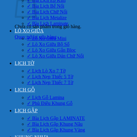
✓ Bìa Lịch Ép Kim
✓ Bìa Lịch Bế Nổi
✓ Bìa Lịch Chữ Nổi
✓ Bìa Lịch Metalize
✓ Bìa Lịch Laminate
Chưa có sản phẩm trong giỏ hàng.
LÒ XO GIỮA
Quay trở lại cửa hàng
✓ Lò Xo Giữa Mini
✓ Lò Xo Giữa Bộ Số
✓ Lò Xo Giữa Gắn Bloc
✓ Lò Xo Giữa Dán Chữ Nổi
LỊCH TỜ
✓ Lịch Lò Xo 7 Tờ
✓ Lịch Nẹp Thiếc 5 Tờ
✓ Lịch Nẹp Thiếc 7 Tờ
LỊCH GỖ
✓ Lịch Gỗ Lamina
✓ Phù Điêu Khung Gỗ
LỊCH GẬP
✓ Bìa Lịch Gập LAMINATE
✓ Bìa Lịch Gập Khung Nâu
✓ Bìa Lịch Gập Khung Vàng