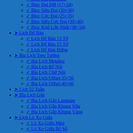
✓ Bloc Đại ĐB (17×24)
✓ Bloc Siêu Đại (20×30)
✓ Bloc Cực Đại (25×35)
✓ Bloc Siêu Cực Đại (30×40)
✓ Bloc Khổ Lớn Nhất (38×54)
➤ Lịch Để Bàn
✓ Lịch Để Bàn 13 Tờ
✓ Lịch Để Bàn 15 Tờ
✓ Lịch Để Bàn Đứng
➤ Bìa Lịch Treo Tường
✓ Bìa Lịch Metalize
✓ Bìa Lịch Bế Nổi
✓ Bìa Lịch Chữ Nổi
✓ Bìa Lịch Offset 35×50
✓ Bìa Lịch Offset 40×60
➤ Lịch 52 Tuần
➤ Bìa Lịch Gập
✓ Bìa Lịch Gập Laminate
✓ Bìa Lịch Gập Khung Nâu
✓ Bìa Lịch Gập Khung Vàng
➤ Lịch Lò Xo Giữa
✓ Lò Xo Giữa Mini
✓ Lò Xo Giữa Bộ Số