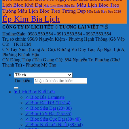
Lịch Bloc Khổ Đại
Mẫu Lịch Bloc Treo
Mẫu Lịch Bloc Siêu Đại
Tường
Mẫu Lịch Bloc Treo Tường Đẹp
Mẫu Lịch Bloc Đẹp 2026
Ép Kim Bìa Lịch
CÔNG TY IN LỊCH TẾT © TƯƠNG LAI VIỆT
™☝️
Hotline/Zalo: 0983.559.554 - 0913.559.554 - 0937.559.554
Trụ sở chính: 950/9 Nguyễn Kiệm - Phường Hạnh Thông (Gò Vấp
Cũ) - TP. HCM
CN Tây Ninh (Long An Cũ): Đường Võ Duy Tạo, Ấp Ngãi Lợi A,
Phường Khánh Hậu
CN Đồng Tháp (Tiền Giang Cũ): 554 Nguyễn Tri Phương (Chợ
Thạnh Trị) - Phường Mỹ Tho
Tìm kiếm:
➤ Lịch Bloc Khổ Lớn
✓ Bloc Bìa Laminate
✓ Bloc Đại ĐB (17×24)
✓ Bloc Siêu Đại (20×30)
✓ Bloc Cực Đại (25×35)
✓ Bloc Siêu Cực Đại (30×40)
✓ Bloc Khổ Lớn Nhất (38×54)