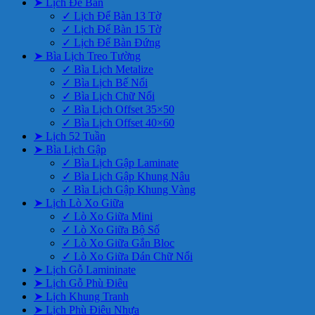
➤ Lịch Để Bàn
✓ Lịch Để Bàn 13 Tờ
✓ Lịch Để Bàn 15 Tờ
✓ Lịch Để Bàn Đứng
➤ Bìa Lịch Treo Tường
✓ Bìa Lịch Metalize
✓ Bìa Lịch Bế Nổi
✓ Bìa Lịch Chữ Nổi
✓ Bìa Lịch Offset 35×50
✓ Bìa Lịch Offset 40×60
➤ Lịch 52 Tuần
➤ Bìa Lịch Gập
✓ Bìa Lịch Gập Laminate
✓ Bìa Lịch Gập Khung Nâu
✓ Bìa Lịch Gập Khung Vàng
➤ Lịch Lò Xo Giữa
✓ Lò Xo Giữa Mini
✓ Lò Xo Giữa Bộ Số
✓ Lò Xo Giữa Gắn Bloc
✓ Lò Xo Giữa Dán Chữ Nổi
➤ Lịch Gỗ Lamininate
➤ Lịch Gỗ Phù Điêu
➤ Lịch Khung Tranh
➤ Lịch Phù Điêu Nhựa