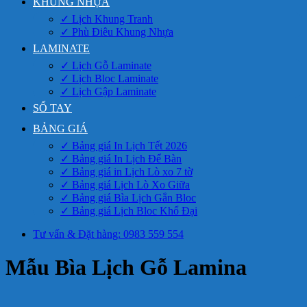
KHUNG NHỰA
✓ Lịch Khung Tranh
✓ Phù Điêu Khung Nhựa
LAMINATE
✓ Lịch Gỗ Laminate
✓ Lịch Bloc Laminate
✓ Lịch Gập Laminate
SỔ TAY
BẢNG GIÁ
✓ Bảng giá In Lịch Tết 2026
✓ Bảng giá In Lịch Để Bàn
✓ Bảng giá in Lịch Lò xo 7 tờ
✓ Bảng giá Lịch Lò Xo Giữa
✓ Bảng giá Bìa Lịch Gắn Bloc
✓ Bảng giá Lịch Bloc Khổ Đại
Tư vấn & Đặt hàng: 0983 559 554
Mẫu Bìa Lịch Gỗ Lamina