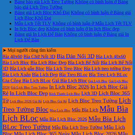
Bảng báo giá Lịch Treo Tường
Không có bình luận
ở Bảng
báo giá Lịch Treo Tường
Bảng giá Lịch Bloc Khổ Đại
Không có bình luận
ở Bảng giá
Lịch Bloc Khổ Đại
Mẫu Lịch Tết TLV
Không có bình luận
ở Mẫu Lịch Tết TLV
In lịch Bloc đẹp
Không có bình luận
ở In lịch Bloc đẹp
Bảng giá In Lịch Để Bàn
Không có bình luận
ở Bảng giá In
Lịch Để Bàn
➤ Mọi người cũng tìm kiếm
Bìa Dán Nổi 3D
Bìa 40x60
Bìa Chữ Nổi 3D
Bìa Lịch 40x60
Bìa Lịch Bloc
Bìa Lịch Bloc Đẹp
Bìa Lịch Bế Nổi
Bìa Lịch Bế Nổi
3D
Bìa Lịch gắn Bloc
Bìa Lịch Treo Bloc
Bìa Lịch treo tường Đẹp
Bìa Lịch Xuân
Bìa Lịch Đẹp
Bìa Treo BLoc
Bìa Treo Lịch BLoc
Gia Công Bìa Lịch BLoc
Giá Bìa Lịch Bloc
Giá Lịch Bloc
Giá Lịch Bloc
In Lịch Bloc 2026
In Lịch Bloc Giá
2026
Giá Lịch Bloc Treo Tường
Rẻ
In Lịch Bloc Đẹp
Lịch Bloc 365
Lịch 3D
Kích Thước Lịch Bloc
Lịch
Tờ
Lịch Bloc Treo Tường
Lịch Bloc 2026 Giá Rẻ
Lịch Bloc Giá Rẻ
Mẫu Bìa
Treo Tường Bloc
Mẫu Bìa Lịch
Mua Lich Bloc
Lịch BLoc
Mẫu Bìa Lịch
Mẫu Bìa Lịch Bloc 2026
BLoc Treo Tường
Mẫu Lịch
Mẫu Bìa Lịch Treo Tường
Bloc
Mẫu Lịch Bloc 365 Ngày
Mẫu Lịch Bloc 2026
Mẫu