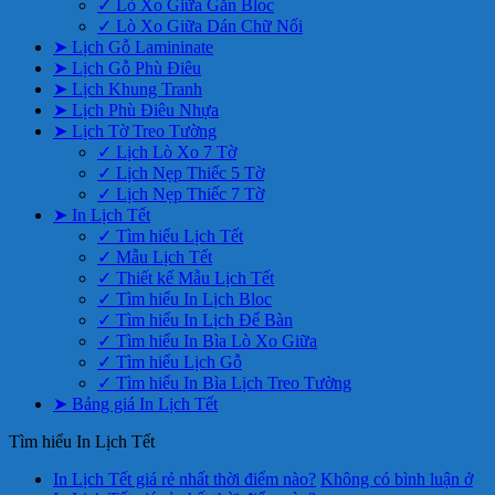
✓ Lò Xo Giữa Gắn Bloc
✓ Lò Xo Giữa Dán Chữ Nổi
➤ Lịch Gỗ Lamininate
➤ Lịch Gỗ Phù Điêu
➤ Lịch Khung Tranh
➤ Lịch Phù Điêu Nhựa
➤ Lịch Tờ Treo Tường
✓ Lịch Lò Xo 7 Tờ
✓ Lịch Nẹp Thiếc 5 Tờ
✓ Lịch Nẹp Thiếc 7 Tờ
➤ In Lịch Tết
✓ Tìm hiểu Lịch Tết
✓ Mẫu Lịch Tết
✓ Thiết kế Mẫu Lịch Tết
✓ Tìm hiểu In Lịch Bloc
✓ Tìm hiểu In Lịch Để Bàn
✓ Tìm hiểu In Bìa Lò Xo Giữa
✓ Tìm hiểu Lịch Gỗ
✓ Tìm hiểu In Bìa Lịch Treo Tường
➤ Bảng giá In Lịch Tết
Tìm hiểu In Lịch Tết
In Lịch Tết giá rẻ nhất thời điểm nào?
Không có bình luận
ở