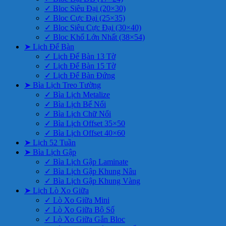
✓ Bloc Siêu Đại (20×30)
✓ Bloc Cực Đại (25×35)
✓ Bloc Siêu Cực Đại (30×40)
✓ Bloc Khổ Lớn Nhất (38×54)
➤ Lịch Để Bàn
✓ Lịch Để Bàn 13 Tờ
✓ Lịch Để Bàn 15 Tờ
✓ Lịch Để Bàn Đứng
➤ Bìa Lịch Treo Tường
✓ Bìa Lịch Metalize
✓ Bìa Lịch Bế Nổi
✓ Bìa Lịch Chữ Nổi
✓ Bìa Lịch Offset 35×50
✓ Bìa Lịch Offset 40×60
➤ Lịch 52 Tuần
➤ Bìa Lịch Gập
✓ Bìa Lịch Gập Laminate
✓ Bìa Lịch Gập Khung Nâu
✓ Bìa Lịch Gập Khung Vàng
➤ Lịch Lò Xo Giữa
✓ Lò Xo Giữa Mini
✓ Lò Xo Giữa Bộ Số
✓ Lò Xo Giữa Gắn Bloc