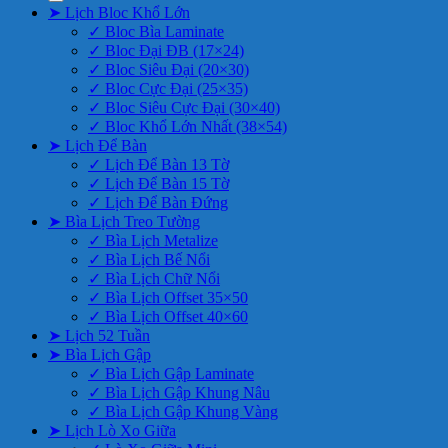
➤ Lịch Bloc Khổ Lớn
✓ Bloc Bìa Laminate
✓ Bloc Đại ĐB (17×24)
✓ Bloc Siêu Đại (20×30)
✓ Bloc Cực Đại (25×35)
✓ Bloc Siêu Cực Đại (30×40)
✓ Bloc Khổ Lớn Nhất (38×54)
➤ Lịch Để Bàn
✓ Lịch Để Bàn 13 Tờ
✓ Lịch Để Bàn 15 Tờ
✓ Lịch Để Bàn Đứng
➤ Bìa Lịch Treo Tường
✓ Bìa Lịch Metalize
✓ Bìa Lịch Bế Nổi
✓ Bìa Lịch Chữ Nổi
✓ Bìa Lịch Offset 35×50
✓ Bìa Lịch Offset 40×60
➤ Lịch 52 Tuần
➤ Bìa Lịch Gập
✓ Bìa Lịch Gập Laminate
✓ Bìa Lịch Gập Khung Nâu
✓ Bìa Lịch Gập Khung Vàng
➤ Lịch Lò Xo Giữa