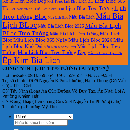
Rẻ
In Lịch Bloc Đẹp
Lịch Bloc 365
Lịch 3D
Bàn
Kích Thước Lịch Bloc
Lịch
Tờ
Lịch Bloc Treo Tường
Lịch Bloc 2026 Giá Rẻ
Lịch Bloc Giá Rẻ
Mẫu Bìa
Treo Tường Bloc
Mẫu Bìa Lịch
Mua Lich Bloc
Lịch BLoc
Mẫu Bìa Lịch
Mẫu Bìa Lịch Bloc 2026
BLoc Treo Tường
Mẫu Lịch
Mẫu Bìa Lịch Treo Tường
Bloc
Mẫu Lịch Bloc 365 Ngày
Mẫu Lịch Bloc 2026
Mẫu
Lịch Bloc Khổ Đại
Mẫu Lịch Bloc Treo
Mẫu Lịch Bloc Siêu Đại
Tường
Mẫu Lịch Bloc Treo Tường Đẹp
Mẫu Lịch Bloc Đẹp 2026
Ép Kim Bìa Lịch
CÔNG TY IN LỊCH TẾT © TƯƠNG LAI VIỆT
™☝️
Hotline/Zalo: 0983.559.554 - 0913.559.554 - 0937.559.554
Trụ sở chính: 950/9 Nguyễn Kiệm - Phường Hạnh Thông (Gò Vấp
Cũ) - TP. HCM
CN Tây Ninh (Long An Cũ): Đường Võ Duy Tạo, Ấp Ngãi Lợi A,
Phường Khánh Hậu
CN Đồng Tháp (Tiền Giang Cũ): 554 Nguyễn Tri Phương (Chợ
Thạnh Trị) - Phường Mỹ Tho
Tìm
kiếm: