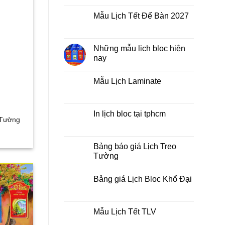
Không
lò
có
xo
Mẫu Lịch Tết Để Bàn 2027
bình
giữa
luận
bộ
Không
ở
số
có
Tìm
bình
kiếm
luận
Những mẫu lịch bloc hiện
địa
ở
chỉ
nay
Mẫu
in
Lịch
lịch
Không
Tết
tết
có
Để
Mẫu Lịch Laminate
tại
bình
Bàn
tphcm
luận
2027
Không
ở
có
Những
bình
mẫu
luận
In lịch bloc tại tphcm
lịch
ở
o Tường
bloc
Mẫu
Không
hiện
Lịch
có
nay
Laminate
bình
luận
Bảng báo giá Lịch Treo
ở
Tường
In
lịch
Không
bloc
có
tại
Bảng giá Lịch Bloc Khổ Đại
bình
tphcm
luận
Không
ở
có
Bảng
bình
báo
luận
Mẫu Lịch Tết TLV
giá
ở
Lịch
Bảng
Không
Treo