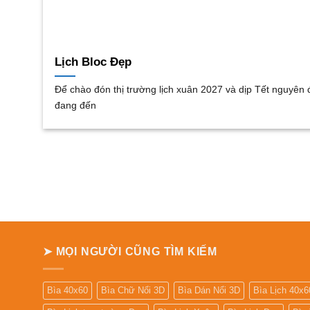
Lịch Bloc Đẹp
Để chào đón thị trường lịch xuân 2027 và dịp Tết nguyên
đang đến
➤ MỌI NGƯỜI CŨNG TÌM KIẾM
Bìa 40x60
Bìa Chữ Nổi 3D
Bìa Dán Nổi 3D
Bìa Lịch 40x6