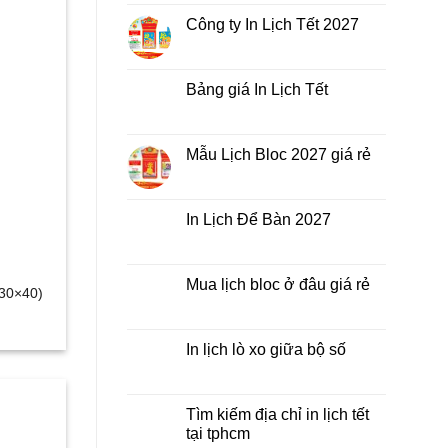
bình
Lịch
luận
Công ty In Lịch Tết 2027
Tết
ở
giá
In
Không
rẻ
Lịch
có
nhất
Tết
bình
thời
ở
luận
Bảng giá In Lịch Tết
điểm
đâu
ở
nào?
giá
Công
Không
rẻ?
ty
có
In
bình
Lịch
luận
Mẫu Lịch Bloc 2027 giá rẻ
Tết
ở
2027
Bảng
Không
giá
có
In
bình
Lịch
luận
In Lịch Để Bàn 2027
Tết
ở
Mẫu
Không
Lịch
có
Bloc
bình
2027
luận
Mua lịch bloc ở đâu giá rẻ
giá
ở
(30×40)
rẻ
In
Không
Lịch
có
Để
bình
Bàn
luận
In lịch lò xo giữa bộ số
2027
ở
Mua
Không
lịch
có
bloc
bình
ở
luận
Tìm kiếm địa chỉ in lịch tết
đâu
ở
tại tphcm
giá
In
rẻ
lịch