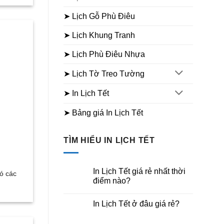
➤ Lịch Gỗ Phù Điêu
➤ Lịch Khung Tranh
➤ Lịch Phù Điêu Nhựa
➤ Lịch Tờ Treo Tường
➤ In Lịch Tết
➤ Bảng giá In Lịch Tết
TÌM HIỂU IN LỊCH TẾT
In Lịch Tết giá rẻ nhất thời
có các
điểm nào?
Không
có
In Lịch Tết ở đâu giá rẻ?
bình
luận
Không
ở
có
In