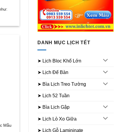
như:
DANH MỤC LỊCH TẾT
➤ Lịch Bloc Khổ Lớn
➤ Lịch Để Bàn
➤ Bìa Lịch Treo Tường
➤ Lịch 52 Tuần
➤ Bìa Lịch Gập
➤ Lịch Lò Xo Giữa
các Mẫu
➤ Lịch Gỗ Lamininate