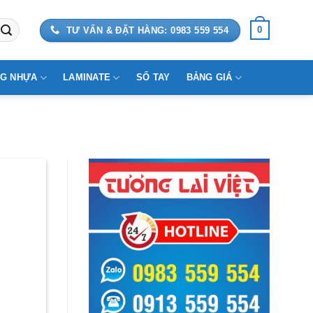
0
TƯ VẤN & ĐẶT HÀNG: 0983 559 554
G NHỰA
LAMINATE
SỔ TAY
BẢNG GIÁ