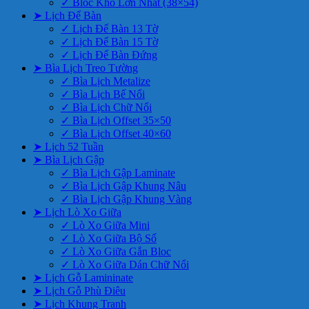
✓ Bloc Khổ Lớn Nhất (38×54)
➤ Lịch Để Bàn
✓ Lịch Để Bàn 13 Tờ
✓ Lịch Để Bàn 15 Tờ
✓ Lịch Để Bàn Đứng
➤ Bìa Lịch Treo Tường
✓ Bìa Lịch Metalize
✓ Bìa Lịch Bế Nổi
✓ Bìa Lịch Chữ Nổi
✓ Bìa Lịch Offset 35×50
✓ Bìa Lịch Offset 40×60
➤ Lịch 52 Tuần
➤ Bìa Lịch Gập
✓ Bìa Lịch Gập Laminate
✓ Bìa Lịch Gập Khung Nâu
✓ Bìa Lịch Gập Khung Vàng
➤ Lịch Lò Xo Giữa
✓ Lò Xo Giữa Mini
✓ Lò Xo Giữa Bộ Số
✓ Lò Xo Giữa Gắn Bloc
✓ Lò Xo Giữa Dán Chữ Nổi
➤ Lịch Gỗ Lamininate
➤ Lịch Gỗ Phù Điêu
➤ Lịch Khung Tranh