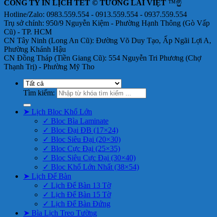
CÔNG TY IN LỊCH TẾT © TƯƠNG LAI VIỆT
™☝️
Hotline/Zalo: 0983.559.554 - 0913.559.554 - 0937.559.554
Trụ sở chính: 950/9 Nguyễn Kiệm - Phường Hạnh Thông (Gò Vấp
Cũ) - TP. HCM
CN Tây Ninh (Long An Cũ): Đường Võ Duy Tạo, Ấp Ngãi Lợi A,
Phường Khánh Hậu
CN Đồng Tháp (Tiền Giang Cũ): 554 Nguyễn Tri Phương (Chợ
Thạnh Trị) - Phường Mỹ Tho
Tìm kiếm:
➤ Lịch Bloc Khổ Lớn
✓ Bloc Bìa Laminate
✓ Bloc Đại ĐB (17×24)
✓ Bloc Siêu Đại (20×30)
✓ Bloc Cực Đại (25×35)
✓ Bloc Siêu Cực Đại (30×40)
✓ Bloc Khổ Lớn Nhất (38×54)
➤ Lịch Để Bàn
✓ Lịch Để Bàn 13 Tờ
✓ Lịch Để Bàn 15 Tờ
✓ Lịch Để Bàn Đứng
➤ Bìa Lịch Treo Tường