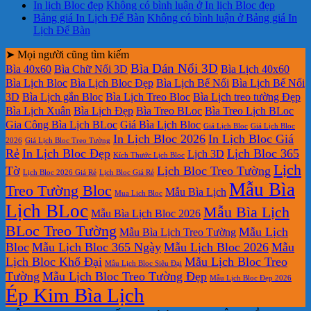
In lịch Bloc đẹp
Không có bình luận
ở In lịch Bloc đẹp
Bảng giá In Lịch Để Bàn
Không có bình luận
ở Bảng giá In
Lịch Để Bàn
➤ Mọi người cũng tìm kiếm
Bìa Dán Nổi 3D
Bìa 40x60
Bìa Chữ Nổi 3D
Bìa Lịch 40x60
Bìa Lịch Bloc
Bìa Lịch Bloc Đẹp
Bìa Lịch Bế Nổi
Bìa Lịch Bế Nổi
3D
Bìa Lịch gắn Bloc
Bìa Lịch Treo Bloc
Bìa Lịch treo tường Đẹp
Bìa Lịch Xuân
Bìa Lịch Đẹp
Bìa Treo BLoc
Bìa Treo Lịch BLoc
Gia Công Bìa Lịch BLoc
Giá Bìa Lịch Bloc
Giá Lịch Bloc
Giá Lịch Bloc
In Lịch Bloc 2026
In Lịch Bloc Giá
2026
Giá Lịch Bloc Treo Tường
Rẻ
In Lịch Bloc Đẹp
Lịch Bloc 365
Lịch 3D
Kích Thước Lịch Bloc
Lịch
Tờ
Lịch Bloc Treo Tường
Lịch Bloc 2026 Giá Rẻ
Lịch Bloc Giá Rẻ
Mẫu Bìa
Treo Tường Bloc
Mẫu Bìa Lịch
Mua Lich Bloc
Lịch BLoc
Mẫu Bìa Lịch
Mẫu Bìa Lịch Bloc 2026
BLoc Treo Tường
Mẫu Lịch
Mẫu Bìa Lịch Treo Tường
Bloc
Mẫu Lịch Bloc 365 Ngày
Mẫu Lịch Bloc 2026
Mẫu
Lịch Bloc Khổ Đại
Mẫu Lịch Bloc Treo
Mẫu Lịch Bloc Siêu Đại
Tường
Mẫu Lịch Bloc Treo Tường Đẹp
Mẫu Lịch Bloc Đẹp 2026
Ép Kim Bìa Lịch