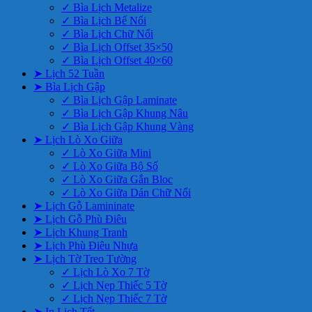
✓ Bìa Lịch Metalize
✓ Bìa Lịch Bế Nổi
✓ Bìa Lịch Chữ Nổi
✓ Bìa Lịch Offset 35×50
✓ Bìa Lịch Offset 40×60
➤ Lịch 52 Tuần
➤ Bìa Lịch Gập
✓ Bìa Lịch Gập Laminate
✓ Bìa Lịch Gập Khung Nâu
✓ Bìa Lịch Gập Khung Vàng
➤ Lịch Lò Xo Giữa
✓ Lò Xo Giữa Mini
✓ Lò Xo Giữa Bộ Số
✓ Lò Xo Giữa Gắn Bloc
✓ Lò Xo Giữa Dán Chữ Nổi
➤ Lịch Gỗ Lamininate
➤ Lịch Gỗ Phù Điêu
➤ Lịch Khung Tranh
➤ Lịch Phù Điêu Nhựa
➤ Lịch Tờ Treo Tường
✓ Lịch Lò Xo 7 Tờ
✓ Lịch Nẹp Thiếc 5 Tờ
✓ Lịch Nẹp Thiếc 7 Tờ
➤ In Lịch Tết