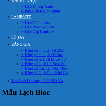
KHUNG NHỰA
✓ Lịch Khung Tranh
✓ Phù Điêu Khung Nhựa
LAMINATE
✓ Lịch Gỗ Laminate
✓ Lịch Bloc Laminate
✓ Lịch Gập Laminate
SỔ TAY
BẢNG GIÁ
✓ Bảng giá In Lịch Tết 2026
✓ Bảng giá In Lịch Để Bàn
✓ Bảng giá in Lịch Lò xo 7 tờ
✓ Bảng giá Lịch Lò Xo Giữa
✓ Bảng giá Bìa Lịch Gắn Bloc
✓ Bảng giá Lịch Bloc Khổ Đại
Tư vấn & Đặt hàng: 0983 559 554
Mẫu Lịch Bloc