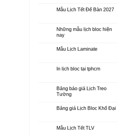
Không
lò
có
xo
Mẫu Lịch Tết Để Bàn 2027
bình
giữa
luận
bộ
Không
ở
số
có
Tìm
bình
kiếm
luận
Những mẫu lịch bloc hiện
địa
ở
chỉ
nay
Mẫu
in
Lịch
lịch
Không
Tết
tết
có
Để
Mẫu Lịch Laminate
tại
bình
Bàn
tphcm
luận
2027
Không
ở
có
Những
bình
mẫu
luận
In lịch bloc tại tphcm
lịch
ở
bloc
Mẫu
Không
hiện
Lịch
có
nay
Laminate
bình
luận
Bảng báo giá Lịch Treo
ở
Tường
In
lịch
Không
bloc
có
tại
Bảng giá Lịch Bloc Khổ Đại
bình
tphcm
luận
Không
ở
có
Bảng
bình
báo
luận
Mẫu Lịch Tết TLV
giá
ở
Lịch
Bảng
Không
Treo