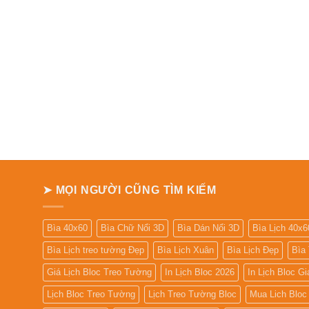
➤ MỌI NGƯỜI CŨNG TÌM KIẾM
Bìa 40x60
Bìa Chữ Nổi 3D
Bìa Dán Nổi 3D
Bìa Lịch 40x6
Bìa Lịch treo tường Đẹp
Bìa Lịch Xuân
Bìa Lịch Đẹp
Bìa
Giá Lịch Bloc Treo Tường
In Lịch Bloc 2026
In Lịch Bloc G
Lịch Bloc Treo Tường
Lịch Treo Tường Bloc
Mua Lich Bloc