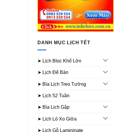
DANH MỤC LỊCH TẾT
➤ Lịch Bloc Khổ Lớn
➤ Lịch Để Bàn
➤ Bìa Lịch Treo Tường
➤ Lịch 52 Tuần
➤ Bìa Lịch Gập
➤ Lịch Lò Xo Giữa
➤ Lịch Gỗ Lamininate