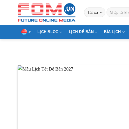
Bỏ
Tìm
qua
kiếm:
nội
dung
>
LỊCH BLOC
LỊCH ĐỂ BÀN
BÌA LỊCH