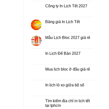
bình
Lịch
luận
Công ty In Lịch Tết 2027
Tết
ở
giá
In
Không
rẻ
Lịch
có
nhất
Tết
bình
thời
ở
luận
Bảng giá In Lịch Tết
điểm
đâu
ở
nào?
giá
Công
Không
rẻ?
ty
có
In
bình
Lịch
luận
Mẫu Lịch Bloc 2027 giá rẻ
Tết
ở
2027
Bảng
Không
giá
có
In
bình
Lịch
luận
In Lịch Để Bàn 2027
Tết
ở
Mẫu
Không
Lịch
có
Bloc
bình
2027
luận
Mua lịch bloc ở đâu giá rẻ
giá
ở
rẻ
In
Không
Lịch
có
Để
bình
Bàn
luận
In lịch lò xo giữa bộ số
2027
ở
Mua
Không
lịch
có
bloc
bình
ở
luận
Tìm kiếm địa chỉ in lịch tết
đâu
ở
tại tphcm
giá
In
rẻ
lịch