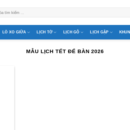
LÒ XO GIỮA
LỊCH TỜ
LỊCH GỖ
LỊCH GẬP
KHUN
MẪU LỊCH TẾT ĐỂ BÀN 2026