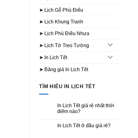
➤ Lịch Gỗ Phù Điêu
➤ Lịch Khung Tranh
➤ Lịch Phù Điêu Nhựa
➤ Lịch Tờ Treo Tường
➤ In Lịch Tết
➤ Bảng giá In Lịch Tết
TÌM HIỂU IN LỊCH TẾT
In Lịch Tết giá rẻ nhất thời
điểm nào?
Không
có
In Lịch Tết ở đâu giá rẻ?
bình
luận
Không
ở
có
In