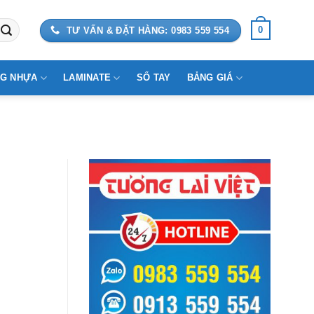
0
TƯ VẤN & ĐẶT HÀNG: 0983 559 554
G NHỰA
LAMINATE
SỔ TAY
BẢNG GIÁ