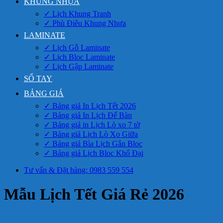
KHUNG NHỰA
✓ Lịch Khung Tranh
✓ Phù Điêu Khung Nhựa
LAMINATE
✓ Lịch Gỗ Laminate
✓ Lịch Bloc Laminate
✓ Lịch Gập Laminate
SỔ TAY
BẢNG GIÁ
✓ Bảng giá In Lịch Tết 2026
✓ Bảng giá In Lịch Để Bàn
✓ Bảng giá in Lịch Lò xo 7 tờ
✓ Bảng giá Lịch Lò Xo Giữa
✓ Bảng giá Bìa Lịch Gắn Bloc
✓ Bảng giá Lịch Bloc Khổ Đại
Tư vấn & Đặt hàng: 0983 559 554
Mẫu Lịch Tết Giá Rẻ 2026