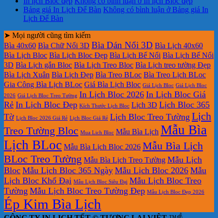
In lịch Bloc đẹp
Không có bình luận
ở In lịch Bloc đẹp
Bảng giá In Lịch Để Bàn
Không có bình luận
ở Bảng giá In
Lịch Để Bàn
➤ Mọi người cũng tìm kiếm
Bìa Dán Nổi 3D
Bìa 40x60
Bìa Chữ Nổi 3D
Bìa Lịch 40x60
Bìa Lịch Bloc
Bìa Lịch Bloc Đẹp
Bìa Lịch Bế Nổi
Bìa Lịch Bế Nổi
3D
Bìa Lịch gắn Bloc
Bìa Lịch Treo Bloc
Bìa Lịch treo tường Đẹp
Bìa Lịch Xuân
Bìa Lịch Đẹp
Bìa Treo BLoc
Bìa Treo Lịch BLoc
Gia Công Bìa Lịch BLoc
Giá Bìa Lịch Bloc
Giá Lịch Bloc
Giá Lịch Bloc
In Lịch Bloc 2026
In Lịch Bloc Giá
2026
Giá Lịch Bloc Treo Tường
Rẻ
In Lịch Bloc Đẹp
Lịch Bloc 365
Lịch 3D
Kích Thước Lịch Bloc
Lịch
Tờ
Lịch Bloc Treo Tường
Lịch Bloc 2026 Giá Rẻ
Lịch Bloc Giá Rẻ
Mẫu Bìa
Treo Tường Bloc
Mẫu Bìa Lịch
Mua Lich Bloc
Lịch BLoc
Mẫu Bìa Lịch
Mẫu Bìa Lịch Bloc 2026
BLoc Treo Tường
Mẫu Lịch
Mẫu Bìa Lịch Treo Tường
Bloc
Mẫu Lịch Bloc 365 Ngày
Mẫu Lịch Bloc 2026
Mẫu
Lịch Bloc Khổ Đại
Mẫu Lịch Bloc Treo
Mẫu Lịch Bloc Siêu Đại
Tường
Mẫu Lịch Bloc Treo Tường Đẹp
Mẫu Lịch Bloc Đẹp 2026
Ép Kim Bìa Lịch
CÔNG TY IN LỊCH TẾT © TƯƠNG LAI VIỆT
™☝️