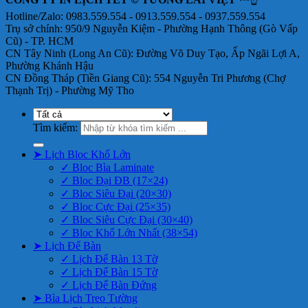
Hotline/Zalo: 0983.559.554 - 0913.559.554 - 0937.559.554
Trụ sở chính: 950/9 Nguyễn Kiệm - Phường Hạnh Thông (Gò Vấp
Cũ) - TP. HCM
CN Tây Ninh (Long An Cũ): Đường Võ Duy Tạo, Ấp Ngãi Lợi A,
Phường Khánh Hậu
CN Đồng Tháp (Tiền Giang Cũ): 554 Nguyễn Tri Phương (Chợ
Thạnh Trị) - Phường Mỹ Tho
Tìm kiếm:
➤ Lịch Bloc Khổ Lớn
✓ Bloc Bìa Laminate
✓ Bloc Đại ĐB (17×24)
✓ Bloc Siêu Đại (20×30)
✓ Bloc Cực Đại (25×35)
✓ Bloc Siêu Cực Đại (30×40)
✓ Bloc Khổ Lớn Nhất (38×54)
➤ Lịch Để Bàn
✓ Lịch Để Bàn 13 Tờ
✓ Lịch Để Bàn 15 Tờ
✓ Lịch Để Bàn Đứng
➤ Bìa Lịch Treo Tường