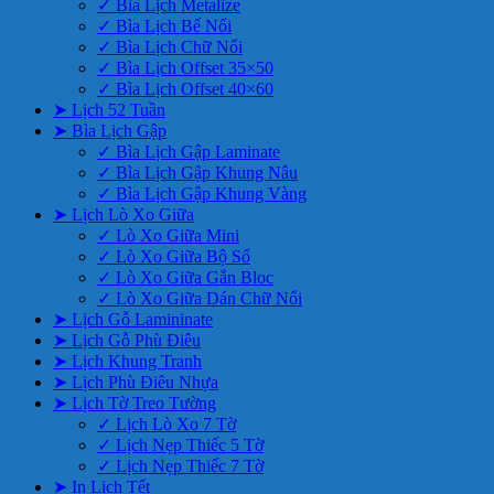
✓ Bìa Lịch Metalize
✓ Bìa Lịch Bế Nổi
✓ Bìa Lịch Chữ Nổi
✓ Bìa Lịch Offset 35×50
✓ Bìa Lịch Offset 40×60
➤ Lịch 52 Tuần
➤ Bìa Lịch Gập
✓ Bìa Lịch Gập Laminate
✓ Bìa Lịch Gập Khung Nâu
✓ Bìa Lịch Gập Khung Vàng
➤ Lịch Lò Xo Giữa
✓ Lò Xo Giữa Mini
✓ Lò Xo Giữa Bộ Số
✓ Lò Xo Giữa Gắn Bloc
✓ Lò Xo Giữa Dán Chữ Nổi
➤ Lịch Gỗ Lamininate
➤ Lịch Gỗ Phù Điêu
➤ Lịch Khung Tranh
➤ Lịch Phù Điêu Nhựa
➤ Lịch Tờ Treo Tường
✓ Lịch Lò Xo 7 Tờ
✓ Lịch Nẹp Thiếc 5 Tờ
✓ Lịch Nẹp Thiếc 7 Tờ
➤ In Lịch Tết