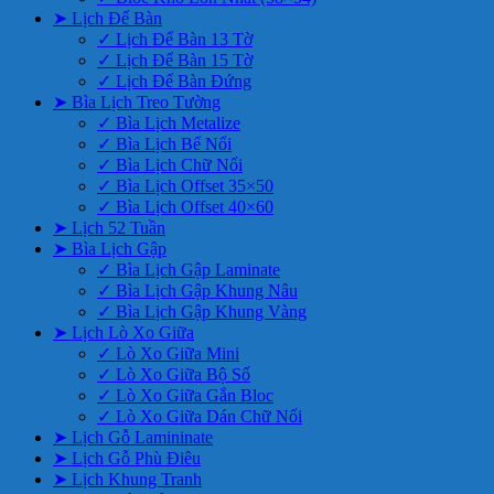
➤ Lịch Để Bàn
✓ Lịch Để Bàn 13 Tờ
✓ Lịch Để Bàn 15 Tờ
✓ Lịch Để Bàn Đứng
➤ Bìa Lịch Treo Tường
✓ Bìa Lịch Metalize
✓ Bìa Lịch Bế Nổi
✓ Bìa Lịch Chữ Nổi
✓ Bìa Lịch Offset 35×50
✓ Bìa Lịch Offset 40×60
➤ Lịch 52 Tuần
➤ Bìa Lịch Gập
✓ Bìa Lịch Gập Laminate
✓ Bìa Lịch Gập Khung Nâu
✓ Bìa Lịch Gập Khung Vàng
➤ Lịch Lò Xo Giữa
✓ Lò Xo Giữa Mini
✓ Lò Xo Giữa Bộ Số
✓ Lò Xo Giữa Gắn Bloc
✓ Lò Xo Giữa Dán Chữ Nổi
➤ Lịch Gỗ Lamininate
➤ Lịch Gỗ Phù Điêu
➤ Lịch Khung Tranh