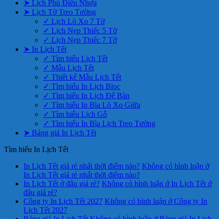
➤ Lịch Phù Điêu Nhựa
➤ Lịch Tờ Treo Tường
✓ Lịch Lò Xo 7 Tờ
✓ Lịch Nẹp Thiếc 5 Tờ
✓ Lịch Nẹp Thiếc 7 Tờ
➤ In Lịch Tết
✓ Tìm hiểu Lịch Tết
✓ Mẫu Lịch Tết
✓ Thiết kế Mẫu Lịch Tết
✓ Tìm hiểu In Lịch Bloc
✓ Tìm hiểu In Lịch Để Bàn
✓ Tìm hiểu In Bìa Lò Xo Giữa
✓ Tìm hiểu Lịch Gỗ
✓ Tìm hiểu In Bìa Lịch Treo Tường
➤ Bảng giá In Lịch Tết
Tìm hiểu In Lịch Tết
In Lịch Tết giá rẻ nhất thời điểm nào?
Không có bình luận
ở
In Lịch Tết giá rẻ nhất thời điểm nào?
In Lịch Tết ở đâu giá rẻ?
Không có bình luận
ở In Lịch Tết ở
đâu giá rẻ?
Công ty In Lịch Tết 2027
Không có bình luận
ở Công ty In
Lịch Tết 2027
Bảng giá In Lịch Tết
Không có bình luận
ở Bảng giá In Lịch