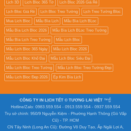
Lịch 3D
Lịch Bloc 365 Tờ
Lịch Bloc 2026 Giá Rẻ
Lịch Bloc Giá Rẻ
Lịch Bloc Treo Tường
Lịch Treo Tường Bloc
Mua Lich Bloc
Mẫu Bìa Lịch
Mẫu Bìa Lịch BLoc
Mẫu Bìa Lịch Bloc 2026
Mẫu Bìa Lịch BLoc Treo Tường
Mẫu Bìa Lịch Treo Tường
Mẫu Lịch Bloc
Mẫu Lịch Bloc 365 Ngày
Mẫu Lịch Bloc 2026
Mẫu Lịch Bloc Khổ Đại
Mẫu Lịch Bloc Siêu Đại
Mẫu Lịch Bloc Treo Tường
Mẫu Lịch Bloc Treo Tường Đẹp
Mẫu Lịch Bloc Đẹp 2026
Ép Kim Bìa Lịch
CÔNG TY IN LỊCH TẾT © TƯƠNG LAI VIỆT
™☝️
Hotline/Zalo: 0983.559.554 - 0913.559.554 - 0937.559.554
Trụ sở chính: 950/9 Nguyễn Kiệm - Phường Hạnh Thông (Gò Vấp
Cũ) - TP. HCM
CN Tây Ninh (Long An Cũ): Đường Võ Duy Tạo, Ấp Ngãi Lợi A,