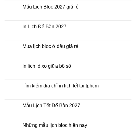
In
bình
Lịch
luận
Mẫu Lịch Bloc 2027 giá rẻ
Tết
ở
2027
Bảng
Không
giá
có
In
bình
Lịch
luận
In Lịch Để Bàn 2027
Tết
ở
Mẫu
Không
Lịch
có
Bloc
bình
2027
luận
Mua lịch bloc ở đâu giá rẻ
giá
ở
rẻ
In
Không
Lịch
có
Để
bình
Bàn
luận
In lịch lò xo giữa bộ số
2027
ở
Mua
Không
lịch
có
bloc
bình
ở
luận
Tìm kiếm địa chỉ in lịch tết tại tphcm
đâu
ở
giá
In
Không
rẻ
lịch
có
lò
bình
xo
luận
Mẫu Lịch Tết Để Bàn 2027
giữa
ở
bộ
Tìm
Không
số
kiếm
có
địa
bình
chỉ
luận
Những mẫu lịch bloc hiện nay
in
ở
lịch
Mẫu
Không
tết
Lịch
có