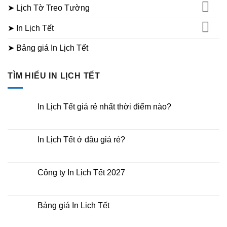
➤ Lịch Tờ Treo Tường
➤ In Lịch Tết
➤ Bảng giá In Lịch Tết
TÌM HIỂU IN LỊCH TẾT
In Lịch Tết giá rẻ nhất thời điểm nào?
Không
có
bình
luận
In Lịch Tết ở đâu giá rẻ?
ở
In
Không
Lịch
có
Tết
bình
giá
luận
Công ty In Lịch Tết 2027
rẻ
ở
nhất
In
Không
thời
Lịch
có
điểm
Tết
bình
nào?
ở
luận
Bảng giá In Lịch Tết
đâu
ở
giá
Công
Không
rẻ?
ty
có