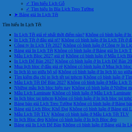
✓ Tìm hiểu Lịch Gỗ
✓ Tìm hiểu In Bìa Lịch Treo Tường
➤ Bảng giá In Lịch Tết
Tìm hiểu In Lịch Tết
In Lịch Tết giá rẻ nhất thời điểm nào?
Không có bình luận
ở In 
In Lịch Tết ở đâu giá rẻ?
Không có bình luận
ở In Lịch Tết ở đ
Công ty In Lịch Tết 2027
Không có bình luận
ở Công ty In Lị
Bảng giá In Lịch Tết
Không có bình luận
ở Bảng giá In Lịch T
Mẫu Lịch Bloc 2027 giá rẻ
Không có bình luận
ở Mẫu Lịch Blo
In Lịch Để Bàn 2027
Không có bình luận
ở In Lịch Để Bàn 2
Mua lịch bloc ở đâu giá rẻ
Không có bình luận
ở Mua lịch bloc 
In lịch lò xo giữa bộ số
Không có bình luận
ở In lịch lò xo giữ
Tìm kiếm địa chỉ in lịch tết tại tphcm
Không có bình luận
ở Tìm 
Mẫu Lịch Tết Để Bàn 2027
Không có bình luận
ở Mẫu Lịch T
Những mẫu lịch bloc hiện nay
Không có bình luận
ở Những mẫu
Mẫu Lịch Laminate
Không có bình luận
ở Mẫu Lịch Laminate
In lịch bloc tại tphcm
Không có bình luận
ở In lịch bloc tại tph
Bảng báo giá Lịch Treo Tường
Không có bình luận
ở Bảng báo
Bảng giá Lịch Bloc Khổ Đại
Không có bình luận
ở Bảng giá L
Mẫu Lịch Tết TLV
Không có bình luận
ở Mẫu Lịch Tết TLV
In lịch Bloc đẹp
Không có bình luận
ở In lịch Bloc đẹp
Bảng giá In Lịch Để Bàn
Không có bình luận
ở Bảng giá In L