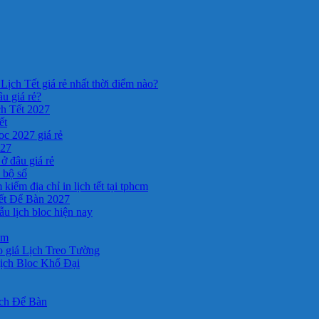
Lịch Tết giá rẻ nhất thời điểm nào?
âu giá rẻ?
ch Tết 2027
ết
c 2027 giá rẻ
027
ở đâu giá rẻ
a bộ số
kiếm địa chỉ in lịch tết tại tphcm
ết Để Bàn 2027
 lịch bloc hiện nay
cm
 giá Lịch Treo Tường
ịch Bloc Khổ Đại
ịch Để Bàn