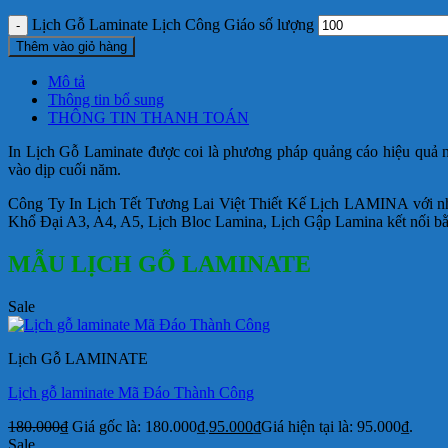
Lịch Gỗ Laminate Lịch Công Giáo số lượng
Thêm vào giỏ hàng
Mô tả
Thông tin bổ sung
THÔNG TIN THANH TOÁN
In Lịch Gỗ Laminate được coi là phương pháp quảng cáo hiệu quả nhấ
vào dịp cuối năm.
Công Ty In Lịch Tết Tương Lai Việt Thiết Kế Lịch LAMINA với nh
Khổ Đại A3, A4, A5, Lịch Bloc Lamina, Lịch Gập Lamina kết nối bằ
MẪU LỊCH GỖ LAMINATE
Sale
Lịch Gỗ LAMINATE
Lịch gỗ laminate Mã Đáo Thành Công
180.000
₫
Giá gốc là: 180.000₫.
95.000
₫
Giá hiện tại là: 95.000₫.
Sale