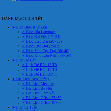
DANH MỤC LỊCH TẾT
➤ Lịch Bloc Khổ Lớn
✓ Bloc Bìa Laminate
✓ Bloc Đại ĐB (17×24)
✓ Bloc Siêu Đại (20×30)
✓ Bloc Cực Đại (25×35)
✓ Bloc Siêu Cực Đại (30×40)
✓ Bloc Khổ Lớn Nhất (38×54)
➤ Lịch Để Bàn
✓ Lịch Để Bàn 13 Tờ
✓ Lịch Để Bàn 15 Tờ
✓ Lịch Để Bàn Đứng
➤ Bìa Lịch Treo Tường
✓ Bìa Lịch Metalize
✓ Bìa Lịch Bế Nổi
✓ Bìa Lịch Chữ Nổi
✓ Bìa Lịch Offset 35×50
✓ Bìa Lịch Offset 40×60
➤ Lịch 52 Tuần