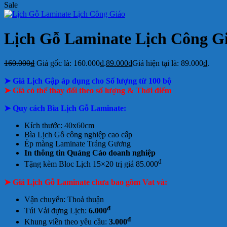
Sale
Lịch Gỗ Laminate Lịch Công G
160.000
₫
Giá gốc là: 160.000₫.
89.000
₫
Giá hiện tại là: 89.000₫.
➤ Giá Lịch Gập áp dụng cho Số lượng từ 100 bộ
➤ Giá có thể thay đổi theo số lượng & Thời điểm
➤ Quy cách Bìa Lịch Gỗ Laminate:
Kích thước: 40x60cm
Bìa Lịch Gỗ công nghiệp cao cấp
Ép màng Laminate Tráng Gương
In thông tin Quảng Cáo doanh nghiệp
đ
Tặng kèm Bloc Lịch 15×20 trị giá 85.000
➤ Giá Lịch Gỗ Laminate chưa bao gồm
Vat và:
Vận chuyển: Thoả thuận
đ
Túi Vải đựng Lịch:
6.000
đ
Khung viền theo yêu cầu:
3.000