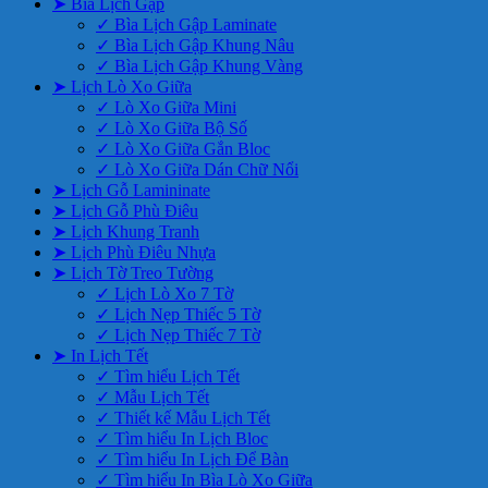
➤ Bìa Lịch Gập
✓ Bìa Lịch Gập Laminate
✓ Bìa Lịch Gập Khung Nâu
✓ Bìa Lịch Gập Khung Vàng
➤ Lịch Lò Xo Giữa
✓ Lò Xo Giữa Mini
✓ Lò Xo Giữa Bộ Số
✓ Lò Xo Giữa Gắn Bloc
✓ Lò Xo Giữa Dán Chữ Nổi
➤ Lịch Gỗ Lamininate
➤ Lịch Gỗ Phù Điêu
➤ Lịch Khung Tranh
➤ Lịch Phù Điêu Nhựa
➤ Lịch Tờ Treo Tường
✓ Lịch Lò Xo 7 Tờ
✓ Lịch Nẹp Thiếc 5 Tờ
✓ Lịch Nẹp Thiếc 7 Tờ
➤ In Lịch Tết
✓ Tìm hiểu Lịch Tết
✓ Mẫu Lịch Tết
✓ Thiết kế Mẫu Lịch Tết
✓ Tìm hiểu In Lịch Bloc
✓ Tìm hiểu In Lịch Để Bàn
✓ Tìm hiểu In Bìa Lò Xo Giữa