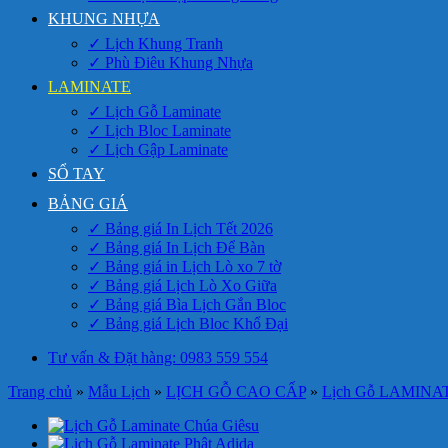
KHUNG NHỰA
✓ Lịch Khung Tranh
✓ Phù Điêu Khung Nhựa
LAMINATE
✓ Lịch Gỗ Laminate
✓ Lịch Bloc Laminate
✓ Lịch Gập Laminate
SỔ TAY
BẢNG GIÁ
✓ Bảng giá In Lịch Tết 2026
✓ Bảng giá In Lịch Để Bàn
✓ Bảng giá in Lịch Lò xo 7 tờ
✓ Bảng giá Lịch Lò Xo Giữa
✓ Bảng giá Bìa Lịch Gắn Bloc
✓ Bảng giá Lịch Bloc Khổ Đại
Tư vấn & Đặt hàng: 0983 559 554
Trang chủ
»
Mẫu Lịch
»
LỊCH GỖ CAO CẤP
»
Lịch Gỗ LAMINA