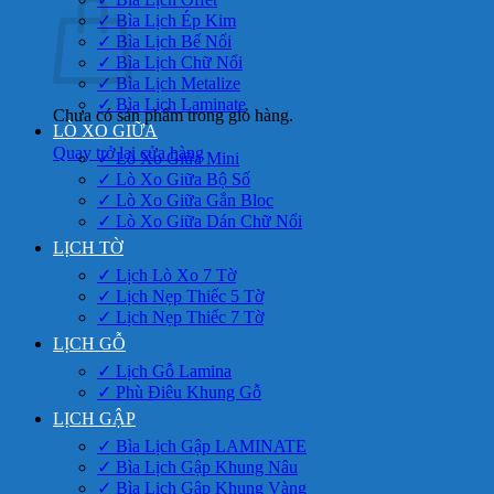
✓ Bìa Lịch Ép Kim
✓ Bìa Lịch Bế Nổi
✓ Bìa Lịch Chữ Nổi
✓ Bìa Lịch Metalize
✓ Bìa Lịch Laminate
Chưa có sản phẩm trong giỏ hàng.
LÒ XO GIỮA
Quay trở lại cửa hàng
✓ Lò Xo Giữa Mini
✓ Lò Xo Giữa Bộ Số
✓ Lò Xo Giữa Gắn Bloc
✓ Lò Xo Giữa Dán Chữ Nổi
LỊCH TỜ
✓ Lịch Lò Xo 7 Tờ
✓ Lịch Nẹp Thiếc 5 Tờ
✓ Lịch Nẹp Thiếc 7 Tờ
LỊCH GỖ
✓ Lịch Gỗ Lamina
✓ Phù Điêu Khung Gỗ
LỊCH GẬP
✓ Bìa Lịch Gập LAMINATE
✓ Bìa Lịch Gập Khung Nâu
✓ Bìa Lịch Gập Khung Vàng