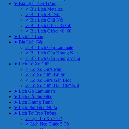
➤ Bìa Lịch Treo Tường
✓ Bìa Lịch Metalize
✓ Bìa Lịch Bế Nổi
✓ Bìa Lịch Chữ Nổi
✓ Bìa Lịch Offset 35×50
✓ Bìa Lịch Offset 40×60
➤ Lịch 52 Tuần
➤ Bìa Lịch Gập
✓ Bìa Lịch Gập Laminate
✓ Bìa Lịch Gập Khung Nâu
✓ Bìa Lịch Gập Khung Vàng
➤ Lịch Lò Xo Giữa
✓ Lò Xo Giữa Mini
✓ Lò Xo Giữa Bộ Số
✓ Lò Xo Giữa Gắn Bloc
✓ Lò Xo Giữa Dán Chữ Nổi
➤ Lịch Gỗ Lamininate
➤ Lịch Gỗ Phù Điêu
➤ Lịch Khung Tranh
➤ Lịch Phù Điêu Nhựa
➤ Lịch Tờ Treo Tường
✓ Lịch Lò Xo 7 Tờ
✓ Lịch Nẹp Thiếc 5 Tờ