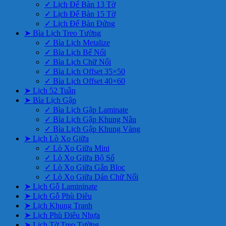
✓ Lịch Để Bàn 13 Tờ
✓ Lịch Để Bàn 15 Tờ
✓ Lịch Để Bàn Đứng
➤ Bìa Lịch Treo Tường
✓ Bìa Lịch Metalize
✓ Bìa Lịch Bế Nổi
✓ Bìa Lịch Chữ Nổi
✓ Bìa Lịch Offset 35×50
✓ Bìa Lịch Offset 40×60
➤ Lịch 52 Tuần
➤ Bìa Lịch Gập
✓ Bìa Lịch Gập Laminate
✓ Bìa Lịch Gập Khung Nâu
✓ Bìa Lịch Gập Khung Vàng
➤ Lịch Lò Xo Giữa
✓ Lò Xo Giữa Mini
✓ Lò Xo Giữa Bộ Số
✓ Lò Xo Giữa Gắn Bloc
✓ Lò Xo Giữa Dán Chữ Nổi
➤ Lịch Gỗ Lamininate
➤ Lịch Gỗ Phù Điêu
➤ Lịch Khung Tranh
➤ Lịch Phù Điêu Nhựa
➤ Lịch Tờ Treo Tường