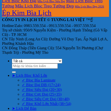
Lịch Bloc Khổ Đại
Mẫu Lịch Bloc Treo
Mẫu Lịch Bloc Siêu Đại
Tường
Mẫu Lịch Bloc Treo Tường Đẹp
Mẫu Lịch Bloc Đẹp 2026
Ép Kim Bìa Lịch
CÔNG TY IN LỊCH TẾT © TƯƠNG LAI VIỆT
™☝️
Hotline/Zalo: 0983.559.554 - 0913.559.554 - 0937.559.554
Trụ sở chính: 950/9 Nguyễn Kiệm - Phường Hạnh Thông (Gò Vấp
Cũ) - TP. HCM
CN Tây Ninh (Long An Cũ): Đường Võ Duy Tạo, Ấp Ngãi Lợi A,
Phường Khánh Hậu
CN Đồng Tháp (Tiền Giang Cũ): 554 Nguyễn Tri Phương (Chợ
Thạnh Trị) - Phường Mỹ Tho
Tìm
kiếm:
➤ Lịch Bloc Khổ Lớn
✓ Bloc Bìa Laminate
✓ Bloc Đại ĐB (17×24)
✓ Bloc Siêu Đại (20×30)
✓ Bloc Cực Đại (25×35)
✓ Bloc Siêu Cực Đại (30×40)
✓ Bloc Khổ Lớn Nhất (38×54)
➤ Lịch Để Bàn