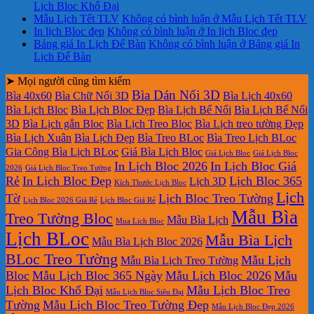
Lịch Bloc Khổ Đại
Mẫu Lịch Tết TLV
Không có bình luận
ở Mẫu Lịch Tết TLV
In lịch Bloc đẹp
Không có bình luận
ở In lịch Bloc đẹp
Bảng giá In Lịch Để Bàn
Không có bình luận
ở Bảng giá In
Lịch Để Bàn
➤ Mọi người cũng tìm kiếm
Bìa Dán Nổi 3D
Bìa 40x60
Bìa Chữ Nổi 3D
Bìa Lịch 40x60
Bìa Lịch Bloc
Bìa Lịch Bloc Đẹp
Bìa Lịch Bế Nổi
Bìa Lịch Bế Nổi
3D
Bìa Lịch gắn Bloc
Bìa Lịch Treo Bloc
Bìa Lịch treo tường Đẹp
Bìa Lịch Xuân
Bìa Lịch Đẹp
Bìa Treo BLoc
Bìa Treo Lịch BLoc
Gia Công Bìa Lịch BLoc
Giá Bìa Lịch Bloc
Giá Lịch Bloc
Giá Lịch Bloc
In Lịch Bloc 2026
In Lịch Bloc Giá
2026
Giá Lịch Bloc Treo Tường
Rẻ
In Lịch Bloc Đẹp
Lịch Bloc 365
Lịch 3D
Kích Thước Lịch Bloc
Lịch
Tờ
Lịch Bloc Treo Tường
Lịch Bloc 2026 Giá Rẻ
Lịch Bloc Giá Rẻ
Mẫu Bìa
Treo Tường Bloc
Mẫu Bìa Lịch
Mua Lich Bloc
Lịch BLoc
Mẫu Bìa Lịch
Mẫu Bìa Lịch Bloc 2026
BLoc Treo Tường
Mẫu Lịch
Mẫu Bìa Lịch Treo Tường
Bloc
Mẫu Lịch Bloc 365 Ngày
Mẫu Lịch Bloc 2026
Mẫu
Lịch Bloc Khổ Đại
Mẫu Lịch Bloc Treo
Mẫu Lịch Bloc Siêu Đại
Tường
Mẫu Lịch Bloc Treo Tường Đẹp
Mẫu Lịch Bloc Đẹp 2026