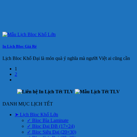
In Lịch Bloc Giá Rẻ
Lịch Bloc Khổ Đại là món quà ý nghĩa mà người Việt ai cũng cần
1
2
DANH MỤC LỊCH TẾT
➤ Lịch Bloc Khổ Lớn
✓ Bloc Bìa Laminate
✓ Bloc Đại ĐB (17×24)
✓ Bloc Siêu Đại (20×30)