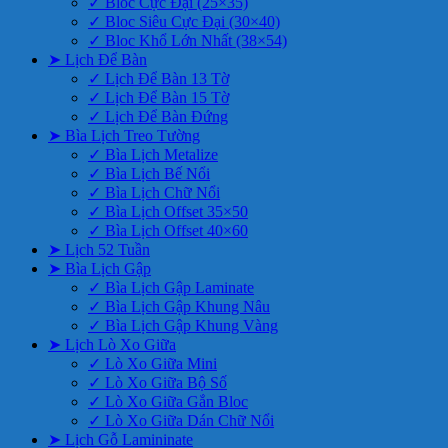
✓ Bloc Cực Đại (25×35)
✓ Bloc Siêu Cực Đại (30×40)
✓ Bloc Khổ Lớn Nhất (38×54)
➤ Lịch Để Bàn
✓ Lịch Để Bàn 13 Tờ
✓ Lịch Để Bàn 15 Tờ
✓ Lịch Để Bàn Đứng
➤ Bìa Lịch Treo Tường
✓ Bìa Lịch Metalize
✓ Bìa Lịch Bế Nổi
✓ Bìa Lịch Chữ Nổi
✓ Bìa Lịch Offset 35×50
✓ Bìa Lịch Offset 40×60
➤ Lịch 52 Tuần
➤ Bìa Lịch Gập
✓ Bìa Lịch Gập Laminate
✓ Bìa Lịch Gập Khung Nâu
✓ Bìa Lịch Gập Khung Vàng
➤ Lịch Lò Xo Giữa
✓ Lò Xo Giữa Mini
✓ Lò Xo Giữa Bộ Số
✓ Lò Xo Giữa Gắn Bloc
✓ Lò Xo Giữa Dán Chữ Nổi
➤ Lịch Gỗ Lamininate