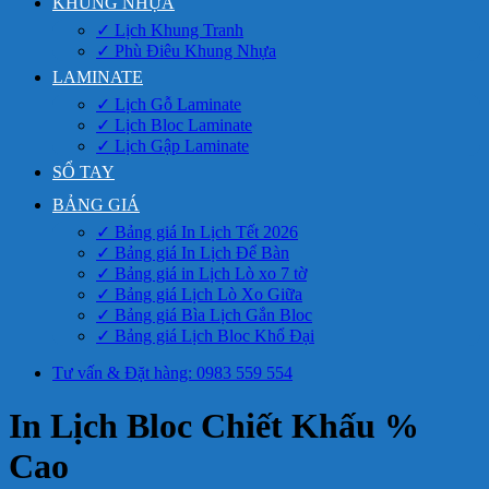
KHUNG NHỰA
✓ Lịch Khung Tranh
✓ Phù Điêu Khung Nhựa
LAMINATE
✓ Lịch Gỗ Laminate
✓ Lịch Bloc Laminate
✓ Lịch Gập Laminate
SỔ TAY
BẢNG GIÁ
✓ Bảng giá In Lịch Tết 2026
✓ Bảng giá In Lịch Để Bàn
✓ Bảng giá in Lịch Lò xo 7 tờ
✓ Bảng giá Lịch Lò Xo Giữa
✓ Bảng giá Bìa Lịch Gắn Bloc
✓ Bảng giá Lịch Bloc Khổ Đại
Tư vấn & Đặt hàng: 0983 559 554
In Lịch Bloc Chiết Khấu %
Cao