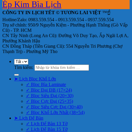
Ép Kim Bìa Lịch
CÔNG TY IN LỊCH TẾT © TƯƠNG LAI VIỆT
™☝️
Hotline/Zalo: 0983.559.554 - 0913.559.554 - 0937.559.554
Trụ sở chính: 950/9 Nguyễn Kiệm - Phường Hạnh Thông (Gò Vấp
Cũ) - TP. HCM
CN Tây Ninh (Long An Cũ): Đường Võ Duy Tạo, Ấp Ngãi Lợi A,
Phường Khánh Hậu
CN Đồng Tháp (Tiền Giang Cũ): 554 Nguyễn Tri Phương (Chợ
Thạnh Trị) - Phường Mỹ Tho
Tìm kiếm:
➤ Lịch Bloc Khổ Lớn
✓ Bloc Bìa Laminate
✓ Bloc Đại ĐB (17×24)
✓ Bloc Siêu Đại (20×30)
✓ Bloc Cực Đại (25×35)
✓ Bloc Siêu Cực Đại (30×40)
✓ Bloc Khổ Lớn Nhất (38×54)
➤ Lịch Để Bàn
✓ Lịch Để Bàn 13 Tờ
✓ Lịch Để Bàn 15 Tờ