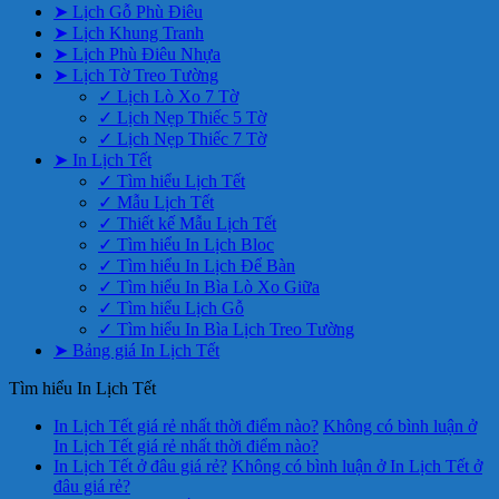
➤ Lịch Gỗ Phù Điêu
➤ Lịch Khung Tranh
➤ Lịch Phù Điêu Nhựa
➤ Lịch Tờ Treo Tường
✓ Lịch Lò Xo 7 Tờ
✓ Lịch Nẹp Thiếc 5 Tờ
✓ Lịch Nẹp Thiếc 7 Tờ
➤ In Lịch Tết
✓ Tìm hiểu Lịch Tết
✓ Mẫu Lịch Tết
✓ Thiết kế Mẫu Lịch Tết
✓ Tìm hiểu In Lịch Bloc
✓ Tìm hiểu In Lịch Để Bàn
✓ Tìm hiểu In Bìa Lò Xo Giữa
✓ Tìm hiểu Lịch Gỗ
✓ Tìm hiểu In Bìa Lịch Treo Tường
➤ Bảng giá In Lịch Tết
Tìm hiểu In Lịch Tết
In Lịch Tết giá rẻ nhất thời điểm nào?
Không có bình luận
ở
In Lịch Tết giá rẻ nhất thời điểm nào?
In Lịch Tết ở đâu giá rẻ?
Không có bình luận
ở In Lịch Tết ở
đâu giá rẻ?