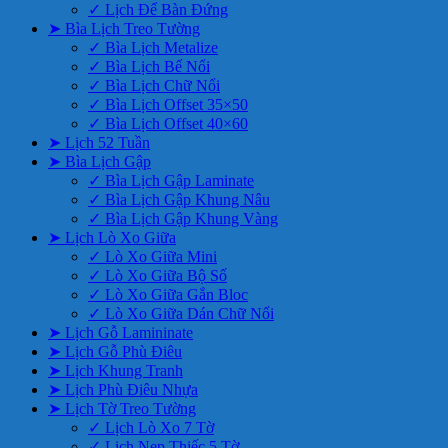
✓ Lịch Để Bàn Đứng
➤ Bìa Lịch Treo Tường
✓ Bìa Lịch Metalize
✓ Bìa Lịch Bế Nổi
✓ Bìa Lịch Chữ Nổi
✓ Bìa Lịch Offset 35×50
✓ Bìa Lịch Offset 40×60
➤ Lịch 52 Tuần
➤ Bìa Lịch Gập
✓ Bìa Lịch Gập Laminate
✓ Bìa Lịch Gập Khung Nâu
✓ Bìa Lịch Gập Khung Vàng
➤ Lịch Lò Xo Giữa
✓ Lò Xo Giữa Mini
✓ Lò Xo Giữa Bộ Số
✓ Lò Xo Giữa Gắn Bloc
✓ Lò Xo Giữa Dán Chữ Nổi
➤ Lịch Gỗ Lamininate
➤ Lịch Gỗ Phù Điêu
➤ Lịch Khung Tranh
➤ Lịch Phù Điêu Nhựa
➤ Lịch Tờ Treo Tường
✓ Lịch Lò Xo 7 Tờ
✓ Lịch Nẹp Thiếc 5 Tờ