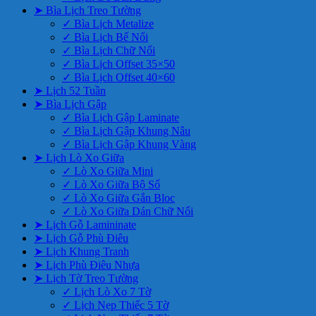
➤ Bìa Lịch Treo Tường
✓ Bìa Lịch Metalize
✓ Bìa Lịch Bế Nổi
✓ Bìa Lịch Chữ Nổi
✓ Bìa Lịch Offset 35×50
✓ Bìa Lịch Offset 40×60
➤ Lịch 52 Tuần
➤ Bìa Lịch Gập
✓ Bìa Lịch Gập Laminate
✓ Bìa Lịch Gập Khung Nâu
✓ Bìa Lịch Gập Khung Vàng
➤ Lịch Lò Xo Giữa
✓ Lò Xo Giữa Mini
✓ Lò Xo Giữa Bộ Số
✓ Lò Xo Giữa Gắn Bloc
✓ Lò Xo Giữa Dán Chữ Nổi
➤ Lịch Gỗ Lamininate
➤ Lịch Gỗ Phù Điêu
➤ Lịch Khung Tranh
➤ Lịch Phù Điêu Nhựa
➤ Lịch Tờ Treo Tường
✓ Lịch Lò Xo 7 Tờ
✓ Lịch Nẹp Thiếc 5 Tờ