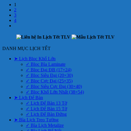
1
2
3
4
DANH MỤC LỊCH TẾT
➤ Lịch Bloc Khổ Lớn
✓ Bloc Bìa Laminate
✓ Bloc Đại ĐB (17×24)
✓ Bloc Siêu Đại (20×30)
✓ Bloc Cực Đại (25×35)
✓ Bloc Siêu Cực Đại (30×40)
✓ Bloc Khổ Lớn Nhất (38×54)
➤ Lịch Để Bàn
✓ Lịch Để Bàn 13 Tờ
✓ Lịch Để Bàn 15 Tờ
✓ Lịch Để Bàn Đứng
➤ Bìa Lịch Treo Tường
✓ Bìa Lịch Metalize
✓ Bìa Lịch Bế Nổi