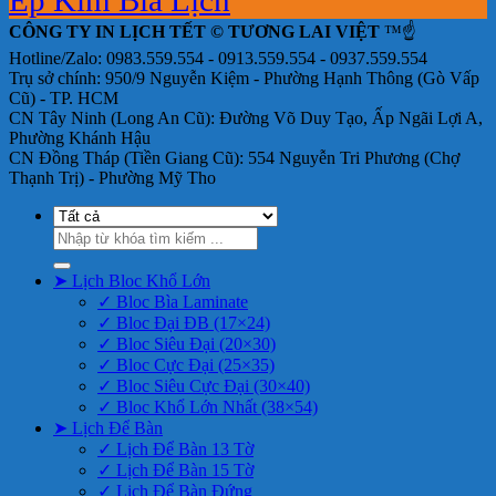
Ép Kim Bìa Lịch
CÔNG TY IN LỊCH TẾT © TƯƠNG LAI VIỆT
™☝️
Hotline/Zalo: 0983.559.554 - 0913.559.554 - 0937.559.554
Trụ sở chính: 950/9 Nguyễn Kiệm - Phường Hạnh Thông (Gò Vấp
Cũ) - TP. HCM
CN Tây Ninh (Long An Cũ): Đường Võ Duy Tạo, Ấp Ngãi Lợi A,
Phường Khánh Hậu
CN Đồng Tháp (Tiền Giang Cũ): 554 Nguyễn Tri Phương (Chợ
Thạnh Trị) - Phường Mỹ Tho
Tìm
kiếm:
➤ Lịch Bloc Khổ Lớn
✓ Bloc Bìa Laminate
✓ Bloc Đại ĐB (17×24)
✓ Bloc Siêu Đại (20×30)
✓ Bloc Cực Đại (25×35)
✓ Bloc Siêu Cực Đại (30×40)
✓ Bloc Khổ Lớn Nhất (38×54)
➤ Lịch Để Bàn
✓ Lịch Để Bàn 13 Tờ
✓ Lịch Để Bàn 15 Tờ
✓ Lịch Để Bàn Đứng