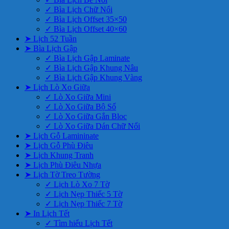
✓ Bìa Lịch Chữ Nổi
✓ Bìa Lịch Offset 35×50
✓ Bìa Lịch Offset 40×60
➤ Lịch 52 Tuần
➤ Bìa Lịch Gập
✓ Bìa Lịch Gập Laminate
✓ Bìa Lịch Gập Khung Nâu
✓ Bìa Lịch Gập Khung Vàng
➤ Lịch Lò Xo Giữa
✓ Lò Xo Giữa Mini
✓ Lò Xo Giữa Bộ Số
✓ Lò Xo Giữa Gắn Bloc
✓ Lò Xo Giữa Dán Chữ Nổi
➤ Lịch Gỗ Lamininate
➤ Lịch Gỗ Phù Điêu
➤ Lịch Khung Tranh
➤ Lịch Phù Điêu Nhựa
➤ Lịch Tờ Treo Tường
✓ Lịch Lò Xo 7 Tờ
✓ Lịch Nẹp Thiếc 5 Tờ
✓ Lịch Nẹp Thiếc 7 Tờ
➤ In Lịch Tết
✓ Tìm hiểu Lịch Tết