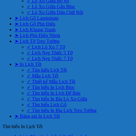
✓ Lò Xo Giữa Bộ Số
✓ Lò Xo Giữa Gắn Bloc
✓ Lò Xo Giữa Dán Chữ Nổi
➤ Lịch Gỗ Lamininate
➤ Lịch Gỗ Phù Điêu
➤ Lịch Khung Tranh
➤ Lịch Phù Điêu Nhựa
➤ Lịch Tờ Treo Tường
✓ Lịch Lò Xo 7 Tờ
✓ Lịch Nẹp Thiếc 5 Tờ
✓ Lịch Nẹp Thiếc 7 Tờ
➤ In Lịch Tết
✓ Tìm hiểu Lịch Tết
✓ Mẫu Lịch Tết
✓ Thiết kế Mẫu Lịch Tết
✓ Tìm hiểu In Lịch Bloc
✓ Tìm hiểu In Lịch Để Bàn
✓ Tìm hiểu In Bìa Lò Xo Giữa
✓ Tìm hiểu Lịch Gỗ
✓ Tìm hiểu In Bìa Lịch Treo Tường
➤ Bảng giá In Lịch Tết
Tìm hiểu In Lịch Tết