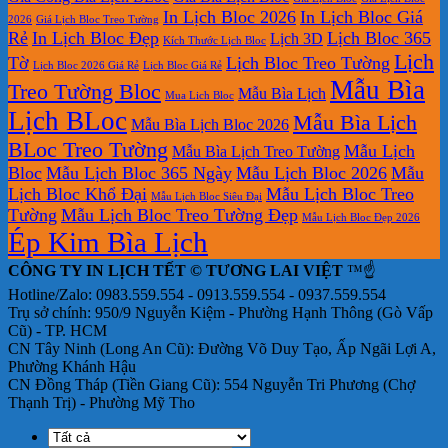
Lịch
In Lịch Bloc 2026
In Lịch Bloc Giá
Để
2026
Giá Lịch Bloc Treo Tường
Rẻ
In Lịch Bloc Đẹp
Lịch Bloc 365
Lịch 3D
Bàn
Kích Thước Lịch Bloc
Lịch
Tờ
Lịch Bloc Treo Tường
Lịch Bloc 2026 Giá Rẻ
Lịch Bloc Giá Rẻ
Mẫu Bìa
Treo Tường Bloc
Mẫu Bìa Lịch
Mua Lich Bloc
Lịch BLoc
Mẫu Bìa Lịch
Mẫu Bìa Lịch Bloc 2026
BLoc Treo Tường
Mẫu Lịch
Mẫu Bìa Lịch Treo Tường
Bloc
Mẫu Lịch Bloc 365 Ngày
Mẫu Lịch Bloc 2026
Mẫu
Lịch Bloc Khổ Đại
Mẫu Lịch Bloc Treo
Mẫu Lịch Bloc Siêu Đại
Tường
Mẫu Lịch Bloc Treo Tường Đẹp
Mẫu Lịch Bloc Đẹp 2026
Ép Kim Bìa Lịch
CÔNG TY IN LỊCH TẾT © TƯƠNG LAI VIỆT
™☝️
Hotline/Zalo: 0983.559.554 - 0913.559.554 - 0937.559.554
Trụ sở chính: 950/9 Nguyễn Kiệm - Phường Hạnh Thông (Gò Vấp
Cũ) - TP. HCM
CN Tây Ninh (Long An Cũ): Đường Võ Duy Tạo, Ấp Ngãi Lợi A,
Phường Khánh Hậu
CN Đồng Tháp (Tiền Giang Cũ): 554 Nguyễn Tri Phương (Chợ
Thạnh Trị) - Phường Mỹ Tho