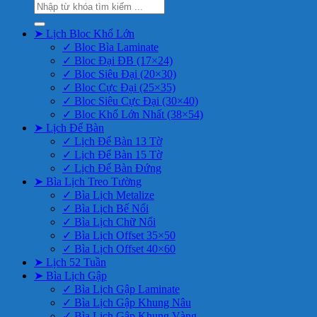
Tìm
kiếm:
➤ Lịch Bloc Khổ Lớn
✓ Bloc Bìa Laminate
✓ Bloc Đại ĐB (17×24)
✓ Bloc Siêu Đại (20×30)
✓ Bloc Cực Đại (25×35)
✓ Bloc Siêu Cực Đại (30×40)
✓ Bloc Khổ Lớn Nhất (38×54)
➤ Lịch Để Bàn
✓ Lịch Để Bàn 13 Tờ
✓ Lịch Để Bàn 15 Tờ
✓ Lịch Để Bàn Đứng
➤ Bìa Lịch Treo Tường
✓ Bìa Lịch Metalize
✓ Bìa Lịch Bế Nổi
✓ Bìa Lịch Chữ Nổi
✓ Bìa Lịch Offset 35×50
✓ Bìa Lịch Offset 40×60
➤ Lịch 52 Tuần
➤ Bìa Lịch Gập
✓ Bìa Lịch Gập Laminate
✓ Bìa Lịch Gập Khung Nâu
✓ Bìa Lịch Gập Khung Vàng