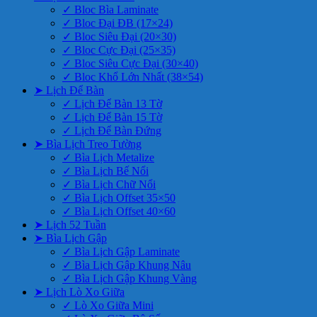
✓ Bloc Bìa Laminate
✓ Bloc Đại ĐB (17×24)
✓ Bloc Siêu Đại (20×30)
✓ Bloc Cực Đại (25×35)
✓ Bloc Siêu Cực Đại (30×40)
✓ Bloc Khổ Lớn Nhất (38×54)
➤ Lịch Để Bàn
✓ Lịch Để Bàn 13 Tờ
✓ Lịch Để Bàn 15 Tờ
✓ Lịch Để Bàn Đứng
➤ Bìa Lịch Treo Tường
✓ Bìa Lịch Metalize
✓ Bìa Lịch Bế Nổi
✓ Bìa Lịch Chữ Nổi
✓ Bìa Lịch Offset 35×50
✓ Bìa Lịch Offset 40×60
➤ Lịch 52 Tuần
➤ Bìa Lịch Gập
✓ Bìa Lịch Gập Laminate
✓ Bìa Lịch Gập Khung Nâu
✓ Bìa Lịch Gập Khung Vàng
➤ Lịch Lò Xo Giữa
✓ Lò Xo Giữa Mini