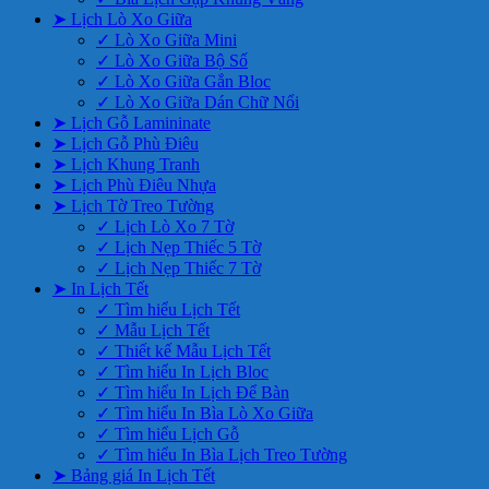
➤ Lịch Lò Xo Giữa
✓ Lò Xo Giữa Mini
✓ Lò Xo Giữa Bộ Số
✓ Lò Xo Giữa Gắn Bloc
✓ Lò Xo Giữa Dán Chữ Nổi
➤ Lịch Gỗ Lamininate
➤ Lịch Gỗ Phù Điêu
➤ Lịch Khung Tranh
➤ Lịch Phù Điêu Nhựa
➤ Lịch Tờ Treo Tường
✓ Lịch Lò Xo 7 Tờ
✓ Lịch Nẹp Thiếc 5 Tờ
✓ Lịch Nẹp Thiếc 7 Tờ
➤ In Lịch Tết
✓ Tìm hiểu Lịch Tết
✓ Mẫu Lịch Tết
✓ Thiết kế Mẫu Lịch Tết
✓ Tìm hiểu In Lịch Bloc
✓ Tìm hiểu In Lịch Để Bàn
✓ Tìm hiểu In Bìa Lò Xo Giữa
✓ Tìm hiểu Lịch Gỗ
✓ Tìm hiểu In Bìa Lịch Treo Tường
➤ Bảng giá In Lịch Tết