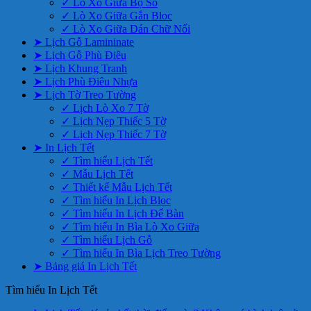
✓ Lò Xo Giữa Bộ Số
✓ Lò Xo Giữa Gắn Bloc
✓ Lò Xo Giữa Dán Chữ Nổi
➤ Lịch Gỗ Lamininate
➤ Lịch Gỗ Phù Điêu
➤ Lịch Khung Tranh
➤ Lịch Phù Điêu Nhựa
➤ Lịch Tờ Treo Tường
✓ Lịch Lò Xo 7 Tờ
✓ Lịch Nẹp Thiếc 5 Tờ
✓ Lịch Nẹp Thiếc 7 Tờ
➤ In Lịch Tết
✓ Tìm hiểu Lịch Tết
✓ Mẫu Lịch Tết
✓ Thiết kế Mẫu Lịch Tết
✓ Tìm hiểu In Lịch Bloc
✓ Tìm hiểu In Lịch Để Bàn
✓ Tìm hiểu In Bìa Lò Xo Giữa
✓ Tìm hiểu Lịch Gỗ
✓ Tìm hiểu In Bìa Lịch Treo Tường
➤ Bảng giá In Lịch Tết
Tìm hiểu In Lịch Tết