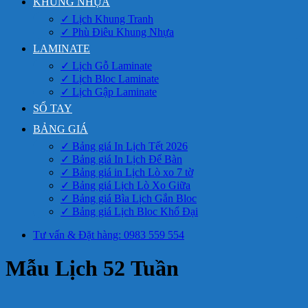
KHUNG NHỰA
✓ Lịch Khung Tranh
✓ Phù Điêu Khung Nhựa
LAMINATE
✓ Lịch Gỗ Laminate
✓ Lịch Bloc Laminate
✓ Lịch Gập Laminate
SỔ TAY
BẢNG GIÁ
✓ Bảng giá In Lịch Tết 2026
✓ Bảng giá In Lịch Để Bàn
✓ Bảng giá in Lịch Lò xo 7 tờ
✓ Bảng giá Lịch Lò Xo Giữa
✓ Bảng giá Bìa Lịch Gắn Bloc
✓ Bảng giá Lịch Bloc Khổ Đại
Tư vấn & Đặt hàng: 0983 559 554
Mẫu Lịch 52 Tuần