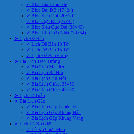
✓ Bloc Bìa Laminate
✓ Bloc Đại ĐB (17×24)
✓ Bloc Siêu Đại (20×30)
✓ Bloc Cực Đại (25×35)
✓ Bloc Siêu Cực Đại (30×40)
✓ Bloc Khổ Lớn Nhất (38×54)
➤ Lịch Để Bàn
✓ Lịch Để Bàn 13 Tờ
✓ Lịch Để Bàn 15 Tờ
✓ Lịch Để Bàn Đứng
➤ Bìa Lịch Treo Tường
✓ Bìa Lịch Metalize
✓ Bìa Lịch Bế Nổi
✓ Bìa Lịch Chữ Nổi
✓ Bìa Lịch Offset 35×50
✓ Bìa Lịch Offset 40×60
➤ Lịch 52 Tuần
➤ Bìa Lịch Gập
✓ Bìa Lịch Gập Laminate
✓ Bìa Lịch Gập Khung Nâu
✓ Bìa Lịch Gập Khung Vàng
➤ Lịch Lò Xo Giữa
✓ Lò Xo Giữa Mini