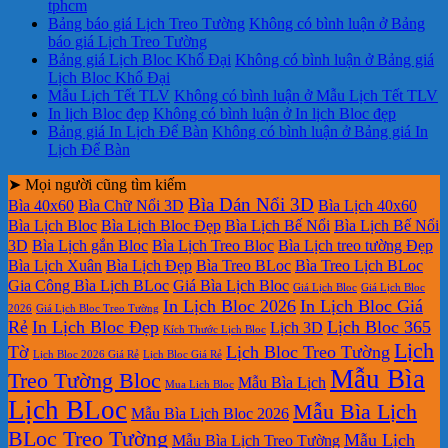
tphcm
Bảng báo giá Lịch Treo Tường
Không có bình luận
ở Bảng
báo giá Lịch Treo Tường
Bảng giá Lịch Bloc Khổ Đại
Không có bình luận
ở Bảng giá
Lịch Bloc Khổ Đại
Mẫu Lịch Tết TLV
Không có bình luận
ở Mẫu Lịch Tết TLV
In lịch Bloc đẹp
Không có bình luận
ở In lịch Bloc đẹp
Bảng giá In Lịch Để Bàn
Không có bình luận
ở Bảng giá In
Lịch Để Bàn
➤ Mọi người cũng tìm kiếm
Bìa Dán Nổi 3D
Bìa 40x60
Bìa Chữ Nổi 3D
Bìa Lịch 40x60
Bìa Lịch Bloc
Bìa Lịch Bloc Đẹp
Bìa Lịch Bế Nổi
Bìa Lịch Bế Nổi
3D
Bìa Lịch gắn Bloc
Bìa Lịch Treo Bloc
Bìa Lịch treo tường Đẹp
Bìa Lịch Xuân
Bìa Lịch Đẹp
Bìa Treo BLoc
Bìa Treo Lịch BLoc
Gia Công Bìa Lịch BLoc
Giá Bìa Lịch Bloc
Giá Lịch Bloc
Giá Lịch Bloc
In Lịch Bloc 2026
In Lịch Bloc Giá
2026
Giá Lịch Bloc Treo Tường
Rẻ
In Lịch Bloc Đẹp
Lịch Bloc 365
Lịch 3D
Kích Thước Lịch Bloc
Lịch
Tờ
Lịch Bloc Treo Tường
Lịch Bloc 2026 Giá Rẻ
Lịch Bloc Giá Rẻ
Mẫu Bìa
Treo Tường Bloc
Mẫu Bìa Lịch
Mua Lich Bloc
Lịch BLoc
Mẫu Bìa Lịch
Mẫu Bìa Lịch Bloc 2026
BLoc Treo Tường
Mẫu Lịch
Mẫu Bìa Lịch Treo Tường