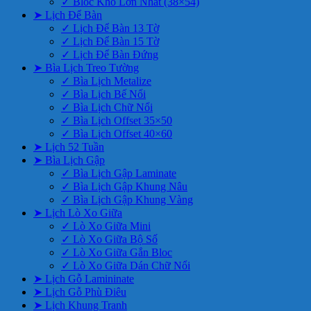
✓ Bloc Khổ Lớn Nhất (38×54)
➤ Lịch Để Bàn
✓ Lịch Để Bàn 13 Tờ
✓ Lịch Để Bàn 15 Tờ
✓ Lịch Để Bàn Đứng
➤ Bìa Lịch Treo Tường
✓ Bìa Lịch Metalize
✓ Bìa Lịch Bế Nổi
✓ Bìa Lịch Chữ Nổi
✓ Bìa Lịch Offset 35×50
✓ Bìa Lịch Offset 40×60
➤ Lịch 52 Tuần
➤ Bìa Lịch Gập
✓ Bìa Lịch Gập Laminate
✓ Bìa Lịch Gập Khung Nâu
✓ Bìa Lịch Gập Khung Vàng
➤ Lịch Lò Xo Giữa
✓ Lò Xo Giữa Mini
✓ Lò Xo Giữa Bộ Số
✓ Lò Xo Giữa Gắn Bloc
✓ Lò Xo Giữa Dán Chữ Nổi
➤ Lịch Gỗ Lamininate
➤ Lịch Gỗ Phù Điêu
➤ Lịch Khung Tranh