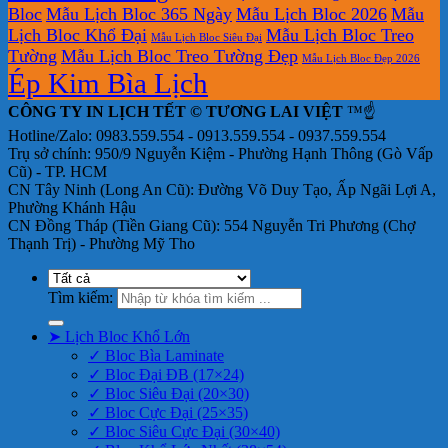
Bloc
Mẫu Lịch Bloc 365 Ngày
Mẫu Lịch Bloc 2026
Mẫu
Lịch Bloc Khổ Đại
Mẫu Lịch Bloc Treo
Mẫu Lịch Bloc Siêu Đại
Tường
Mẫu Lịch Bloc Treo Tường Đẹp
Mẫu Lịch Bloc Đẹp 2026
Ép Kim Bìa Lịch
CÔNG TY IN LỊCH TẾT © TƯƠNG LAI VIỆT
™☝️
Hotline/Zalo: 0983.559.554 - 0913.559.554 - 0937.559.554
Trụ sở chính: 950/9 Nguyễn Kiệm - Phường Hạnh Thông (Gò Vấp
Cũ) - TP. HCM
CN Tây Ninh (Long An Cũ): Đường Võ Duy Tạo, Ấp Ngãi Lợi A,
Phường Khánh Hậu
CN Đồng Tháp (Tiền Giang Cũ): 554 Nguyễn Tri Phương (Chợ
Thạnh Trị) - Phường Mỹ Tho
Tìm kiếm:
➤ Lịch Bloc Khổ Lớn
✓ Bloc Bìa Laminate
✓ Bloc Đại ĐB (17×24)
✓ Bloc Siêu Đại (20×30)
✓ Bloc Cực Đại (25×35)
✓ Bloc Siêu Cực Đại (30×40)