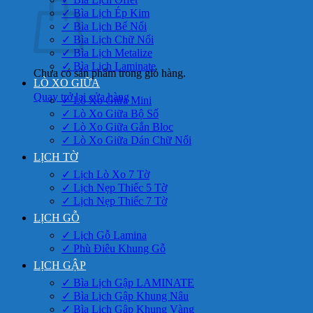
✓ Bìa Lịch Ép Kim
✓ Bìa Lịch Bế Nổi
✓ Bìa Lịch Chữ Nổi
✓ Bìa Lịch Metalize
✓ Bìa Lịch Laminate
Chưa có sản phẩm trong giỏ hàng.
LÒ XO GIỮA
Quay trở lại cửa hàng
✓ Lò Xo Giữa Mini
✓ Lò Xo Giữa Bộ Số
✓ Lò Xo Giữa Gắn Bloc
✓ Lò Xo Giữa Dán Chữ Nổi
LỊCH TỜ
✓ Lịch Lò Xo 7 Tờ
✓ Lịch Nẹp Thiếc 5 Tờ
✓ Lịch Nẹp Thiếc 7 Tờ
LỊCH GỖ
✓ Lịch Gỗ Lamina
✓ Phù Điêu Khung Gỗ
LỊCH GẬP
✓ Bìa Lịch Gập LAMINATE
✓ Bìa Lịch Gập Khung Nâu
✓ Bìa Lịch Gập Khung Vàng