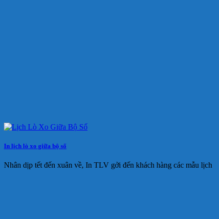
In lịch lò xo giữa bộ số
Nhân dịp tết đến xuân về, In TLV gởi đến khách hàng các mẫu lịch