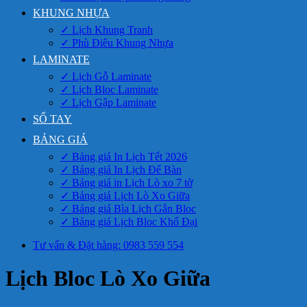
KHUNG NHỰA
✓ Lịch Khung Tranh
✓ Phù Điêu Khung Nhựa
LAMINATE
✓ Lịch Gỗ Laminate
✓ Lịch Bloc Laminate
✓ Lịch Gập Laminate
SỔ TAY
BẢNG GIÁ
✓ Bảng giá In Lịch Tết 2026
✓ Bảng giá In Lịch Để Bàn
✓ Bảng giá in Lịch Lò xo 7 tờ
✓ Bảng giá Lịch Lò Xo Giữa
✓ Bảng giá Bìa Lịch Gắn Bloc
✓ Bảng giá Lịch Bloc Khổ Đại
Tư vấn & Đặt hàng: 0983 559 554
Lịch Bloc Lò Xo Giữa